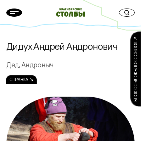
БЛОК ССЫЛОКБЛОК ССЫЛОК ↗
Дидух Андрей Андронович
Дед, Андроныч
СПРАВКА ↘