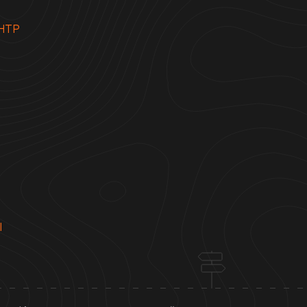
НТР
Ы