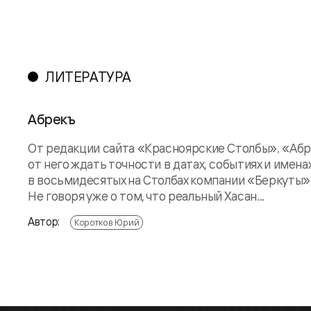
ЛИТЕРАТУРА
Абрекъ
От редакции сайта «Красноярские Столбы». «Абр
от него ждать точности в датах, событиях и именах
в восьмидесятых на Столбах компании «Беркуты», н
Не говоря уже о том, что реальный Хасан...
Автор:
Коротков Юрий