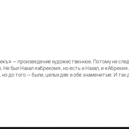
екъ» — произведение художественное. Потому не сле
. Не был Нахал «абреком», но есть и Нахал, и «Абреки»
о до того — были, целых две и обе знаменитые. И так 