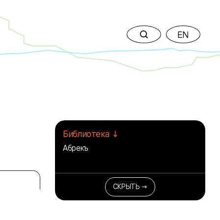
EN
Библиотека ↓
Абрекъ
СКРЫТЬ →