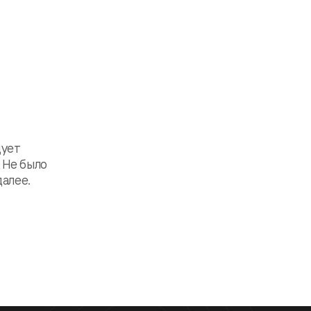
дует
. Не было
далее.