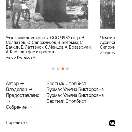
да: В.
Чемпионы СССР 1987 года: А. Кузнецов, В.
аз, С.
Архипов, В. Коханов, А. Кузин, В. Лебедев, Ю.
Браверман,
Сапожников, В. Балезин
Автор: Кузнецов А.
Автор →
Вестник Столбист
Владелец →
Бурмак Ульяна Викторовна
Предоставлено
Бурмак Ульяна Викторовна
→
Вестник Столбист
Собрание →
Поделиться: