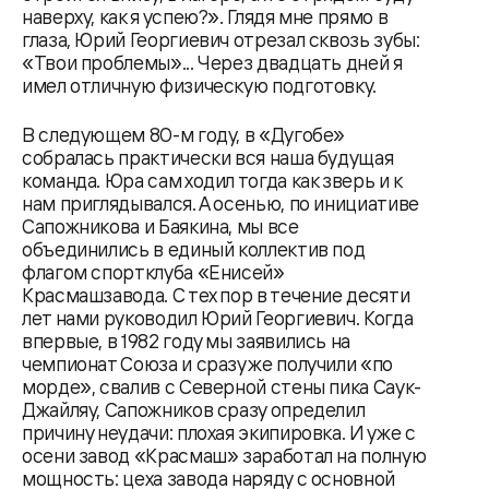
наверху, как я успею?». Глядя мне прямо в
глаза, Юрий Георгиевич отрезал сквозь зубы:
«Твои проблемы»... Через двадцать дней я
имел отличную физическую подготовку.
В следующем 80-м году, в «Дугобе»
собралась практически вся наша будущая
команда. Юра сам ходил тогда как зверь и к
нам приглядывался. А осенью, по инициативе
Сапожникова и Баякина, мы все
объединились в единый коллектив под
флагом спортклуба «Енисей»
Красмашзавода. С тех пор в течение десяти
лет нами руководил Юрий Георгиевич. Когда
впервые, в 1982 году мы заявились на
чемпионат Союза и сразу же получили «по
морде», свалив с Северной стены пика Саук-
Джайляу, Сапожников сразу определил
причину неудачи: плохая экипировка. И уже с
осени завод «Красмаш» заработал на полную
мощность: цеха завода наряду с основной