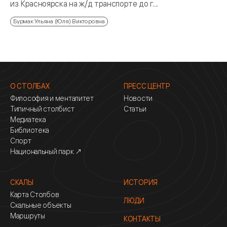
из Красноярска на ж/д транспорте до г....
Бурмак Ульяна (Юля) Викторовна
О СТОЛБАХ
ПРЕСС ЦЕНТР
Философия и менталитет
Новости
Типичный столбист
Статьи
Медиатека
Библиотека
Спорт
Национальный парк ↗
СКАЛЫ
ИСТОРИЯ
Карта Столбов
ЛЮДИ
Скальные объекты
Маршруты
КОНТАКТЫ