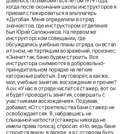
довелось познакомиться летом 1979 года,
когда после окончания школы инструкторов я
приехал стажироваться в альплагерь
«Дугоба». Меня определили в отряд
значкистов, где инструктором отделения
был Юрий Сапожников. На первом же
инструкторском совещании, где
обсуждались учебные планы отряда, он встал
и тоном, не терпящим возражений, произнес:
«Значит так, баню будем строить. Все
инструктора снимаются в добровольно-
принудительном порядке на легкие
каторжные работы». Ему говорят, а как же,
мол, учебные занятия, восхождения и прочее?
А он: «У нас в отряде числится стажер, вот он
и будет проводить занятия, совершать с
участниками восхождения». Подумав,
добавил: «От строительства бани стажер не
освобождается». Я, набравшись не
слыханной наглости (стажеры никогда не
имели права голоса), спросил: «Но, ведь баня
строится внизу, в лагере, а я с отрядом буду