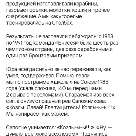
продукцией изготавливали карабины,
газовые горелки, молотки, кошки и прочее
снаряжение. А мы как угорелые
тренировались на Столбах.
Результаты не заставили себя ждать: с 1983
по 1991 год команда «Енисея» была шесть раз
чемпионом страны, два раза серебряным и
один раз бронзовым призером.
Юра всегда сильно за нас переживал и, как
умел, поддерживал. Помню, лезли
мы по программе «школы» на Союзе 1985
года (скала сложная, 140 м, перед нами
2 срыва с переломами). Стараемся изо всех
сил, а снизу страшный рев Сапожникова:
«Козлы! Давай! Еле тащитесь! Козлы-ы-ы!!!».
Мы напираем, как можем.
Сапог не унимается: «Козлы-ы-ы!!!». «Ну, —
думаю, все, хуже всех лезем». Поднялись