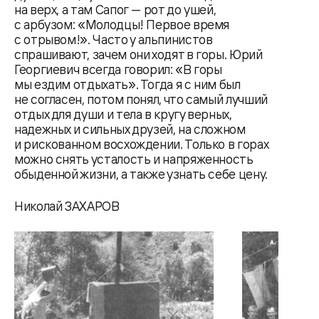
на верх, а там Сапог — рот до ушей,
с арбузом: «Молодцы! Первое время
с отрывом!». Часто у альпинистов
спрашивают, зачем они ходят в горы. Юрий
Георгиевич всегда говорил: «В горы
мы ездим отдыхать». Тогда я с ним был
не согласен, потом понял, что самый лучший
отдых для души и тела в кругу верных,
надежных и сильных друзей, на сложном
и рискованном восхождении. Только в горах
можно снять усталость и напряженность
обыденной жизни, а также узнать себе цену.
Николай ЗАХАРОВ