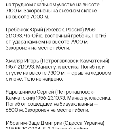
на трудном скальном участке на высоте
7100 м. Захоронены на снежном склоне
на высоте 7000 м.
Гребенюк Юрий (Ижевск, Россия) 1958-
21.10.93. Чо-Ойю, восточный гребень. Погиб
от удара камнем на высоте 7900 м.
Захоронен на месте гибели.
Хмиляр Игорь (Петропавловск-Камчатский)
1957-21.10.93. Манаслу, классика. Погиб при
спуске на высоте 7300 м. — срыв на ледовом
склоне. Тело не найдено.
Ядрышников Сергей (Петропавловск-
Камчатский) 1956-23.10.93. Манаслу, классика.
Погиб от сошедшей на бивуак лавины —
6500 м. Захоронен на месте гибели.
Ибрагим-Заде Дмитрий (Одесса, Украина)
31.5.55-10.07.94. К-2 (Чогори), ребро