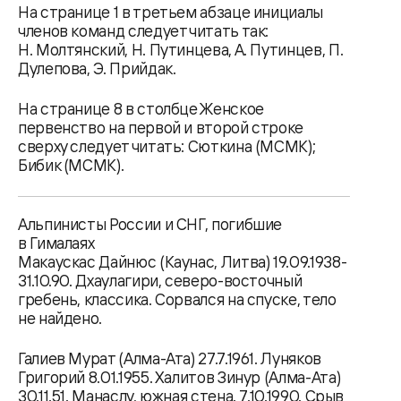
На странице 1 в третьем абзаце инициалы
членов команд следует читать так:
Н. Молтянский, Н. Путинцева, А. Путинцев, П.
Дулепова, Э. Прийдак.
На странице 8 в столбце Женское
первенство на первой и второй строке
сверху следует читать: Сюткина (МСМК);
Бибик (МСМК).
Альпинисты России и СНГ, погибшие
в Гималаях
Макаускас Дайнюс (Каунас, Литва) 19.09.1938-
31.10.90. Дхаулагири, северо-восточный
гребень, классика. Сорвался на спуске, тело
не найдено.
Галиев Мурат (Алма-Ата) 27.7.1961. Луняков
Григорий 8.01.1955. Халитов Зинур (Алма-Ата)
30.11.51. Манаслу, южная стена. 7.10.1990. Срыв