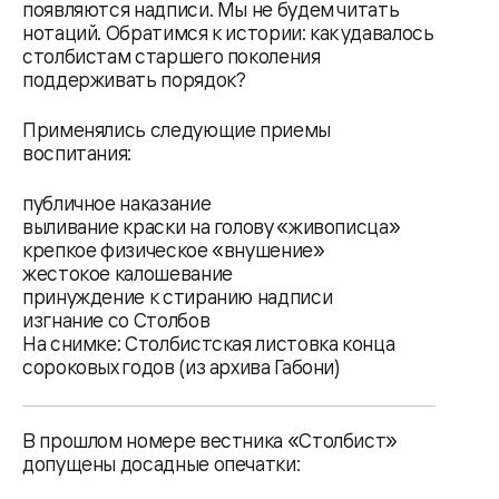
появляются надписи. Мы не будем читать
нотаций. Обратимся к истории: как удавалось
столбистам старшего поколения
поддерживать порядок?
Применялись следующие приемы
воспитания:
публичное наказание
выливание краски на голову «живописца»
крепкое физическое «внушение»
жестокое калошевание
принуждение к стиранию надписи
изгнание со Столбов
На снимке: Столбистская листовка конца
сороковых годов (из архива Габони)
В прошлом номере вестника «Столбист»
допущены досадные опечатки: