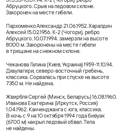
Абруцкого. Срыв на ледовом склоне.
Захоронен на месте гибели.
Пархоменко Александр 21.06.1952. Харалдин
Алексей 15.02.1956. К-2 (Чогори), ребро
Абруцкого. 10.07.1994. замерзли на высоте
8000 м. Захоронены на месте гибели
в трещине на снежном склоне.
Чеканова Галина (Киев, Украина) 1959-11.10.94.
Дхаулагири, северо-восточный гребень,
классика. Сорвалась при спуске на высоте
7350 м. Не найдена.
Жвирбля Сергей (Минск, Беларусь) 16.08.1960.
Иванова Екатерина (Иркутск, Россия)
1.04.1962. Канченджанга с юга, классика.
В ночь с 9 на 10 октября 1994 года бивуак
(6700 м) накрыл ледовый обвал. Тела
не найдены.