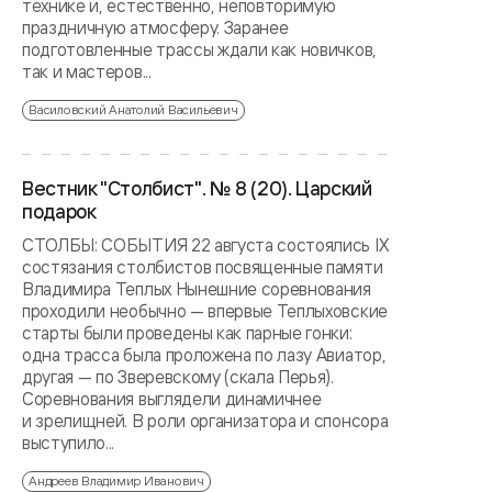
технике и, естественно, неповторимую
праздничную атмосферу. Заранее
подготовленные трассы ждали как новичков,
так и мастеров...
Василовский Анатолий Васильевич
Вестник "Столбист". № 8 (20). Царский
подарок
СТОЛБЫ: СОБЫТИЯ 22 августа состоялись IX
состязания столбистов посвященные памяти
Владимира Теплых Нынешние соревнования
проходили необычно — впервые Теплыховские
старты были проведены как парные гонки:
одна трасса была проложена по лазу Авиатор,
другая — по Зверевскому (скала Перья).
Соревнования выглядели динамичнее
и зрелищней. В роли организатора и спонсора
выступило...
Андреев Владимир Иванович