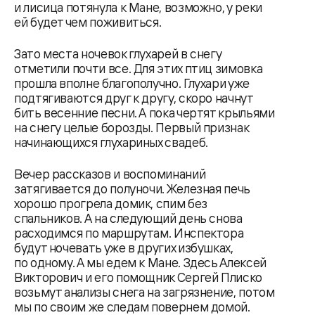
и лисица потянула к Мане, возможно, у реки
ей будет чем поживиться.
Зато места ночевок глухарей в снегу
отметили почти все. Для этих птиц зимовка
прошла вполне благополучно. Глухари уже
подтягиваются друг к другу, скоро начнут
бить весенние песни. А пока чертят крыльями
на снегу целые борозды. Первый признак
начинающихся глухариных свадеб.
Вечер рассказов и воспоминаний
затягивается до полуночи. Железная печь
хорошо прогрела домик, спим без
спальников. А на следующий день снова
расходимся по маршрутам. Инспектора
будут ночевать уже в других избушках,
по одному. А мы едем к Мане. Здесь Алексей
Викторович и его помощник Сергей Плиско
возьмут анализы снега на загрязнение, потом
мы по своим же следам повернем домой.