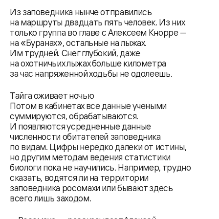
Из заповедника нынче отправились
на маршруты двадцать пять человек. Из них
только группа во главе с Алексеем Кнорре —
на «Буранах», остальные на лыжах.
Им трудней. Снег глубокий, даже
на охотничьих лыжах больше километра
за час напряженной ходьбы не одолеешь.
Тайга оживает ночью
Потом в кабинетах все данные учеными
суммируются, обрабатываются.
И появляются усредненные данные
численности обитателей заповедника
по видам. Цифры нередко далеки от истины,
но другим методам ведения статистики
биологи пока не научились. Например, трудно
сказать, водятся ли на территории
заповедника росомахи или бывают здесь
всего лишь заходом.