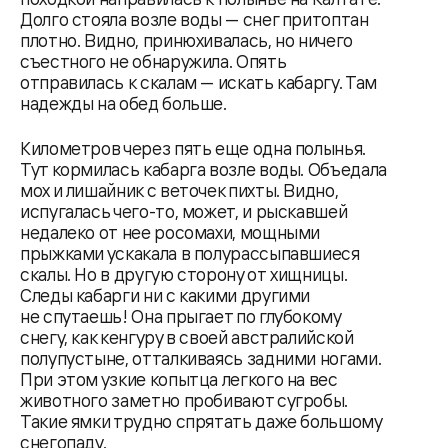
Долго стояла возле воды — снег притоптан
плотно. Видно, принюхивалась, но ничего
съестного не обнаружила. Опять
отправилась к скалам — искать кабаргу. Там
надежды на обед больше.
Километров через пять еще одна полынья.
Тут кормилась кабарга возле воды. Объедала
мох и лишайник с веточек пихты. Видно,
испугалась чего-то, может, и рыскавшей
недалеко от нее росомахи, мощными
прыжками ускакала в полурассыпавшиеся
скалы. Но в другую сторону от хищницы.
Следы кабарги ни с какими другими
не спутаешь! Она прыгает по глубокому
снегу, как кенгуру в своей австралийской
полупустыне, отталкиваясь задними ногами.
При этом узкие копытца легкого на вес
животного заметно пробивают сугробы.
Такие ямки трудно спрятать даже большому
снегопаду.