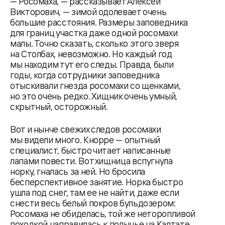
— Росомаха, — рассказывает Алексей
Викторович, — зимой одолевает очень
большие расстояния. Размеры заповедника
для границ участка даже одной росомахи
малы. Точно сказать, сколько этого зверя
на Столбах, невозможно. Но каждый год
мы находим тут его следы. Правда, были
годы, когда сотрудники заповедника
отыскивали гнезда росомахи со щенками,
но это очень редко. Хищник очень умный,
скрытный, осторожный.
Вот и нынче свежих следов росомахи
мы видели много. Кнорре — опытный
специалист, быстро читает написанные
лапами повести. Вот хищница вспугнула
норку, гналась за ней. Но бросила
бесперспективное занятие. Норка быстро
ушла под снег, там ее не найти, даже если
снести весь белый покров бульдозером:
Росомаха не обиделась, той же неторопливой
походкой направилась к полынье на Калтате.