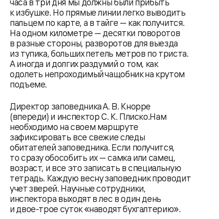
часа в три дня мы должны были прибыть
к избушке. Но прямые линии легко выводить
пальцем по карте, а в тайге — как получится.
На одном километре — десятки поворотов
в разные стороны, разворотов для выезда
из тупика, больших петель метров по триста.
А иногда и долгих раздумий о том, как
одолеть непроходимый чащобник на крутом
подъеме.
Директор заповедника А. В. Кнорре
(впереди) и инспектор С. К. Плиско.Нам
необходимо на своем маршруте
зафиксировать все свежие следы
обитателей заповедника. Если получится,
то сразу обособить их — самка или самец,
возраст, и все это записать в специальную
тетрадь. Каждую весну заповедник проводит
учет зверей. Научные сотрудники,
инспектора выходят в лес в один день
и двое-трое суток «наводят бухгалтерию».