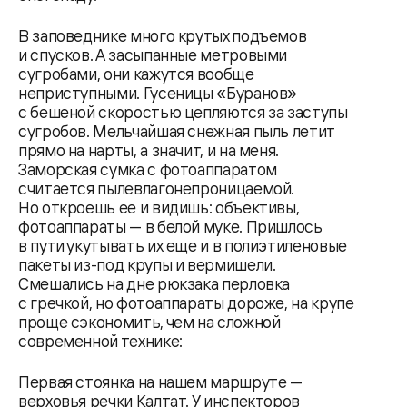
В заповеднике много крутых подъемов
и спусков. А засыпанные метровыми
сугробами, они кажутся вообще
неприступными. Гусеницы «Буранов»
с бешеной скоростью цепляются за заступы
сугробов. Мельчайшая снежная пыль летит
прямо на нарты, а значит, и на меня.
Заморская сумка с фотоаппаратом
считается пылевлагонепроницаемой.
Но откроешь ее и видишь: объективы,
фотоаппараты — в белой муке. Пришлось
в пути укутывать их еще и в полиэтиленовые
пакеты из-под крупы и вермишели.
Смешались на дне рюкзака перловка
с гречкой, но фотоаппараты дороже, на крупе
проще сэкономить, чем на сложной
современной технике:
Первая стоянка на нашем маршруте —
верховья речки Калтат. У инспекторов