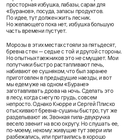
просторная избушка, лабазы, сараи для
«Буранов», посуда, запасы продуктов.
По идее, тут должен жить лесник.
Но желающего пока нет, избушка большую
часть времени пустует.
Морозы в этих местах стояли за пятьдесят,
бревна стен — седые с той и другой стороны.
Но опытных таежников это не смущает. Мои
попутчики быстро растапливают печь,
набивают ее сушняком, что был заранее
приготовлен в предыдущие наезды, и вот
мы едем уже на одном «Буране»
заготавливать дрова на ночь. Сделать это
в лесу, когда снегу по грудь, совсем
непросто. Однако Кнорре и Сергей Плиско
отыскивают бревна-сушины быстро, тут же
разделывают их. Звонкая пила-двухручка
весело звенит на всю округу. Но слушать ее,
по-моему, некому: живущие тут звери или
разбежались, или притаились в хорошо