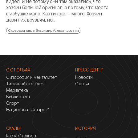
видел. И не потому они там оказались, что
хозяин большой оригинал, а потому, что места
в избушке мало. Картин же — много. Хозяин
дарит их друзьям, но...
Сковородников Владимир Александрович
О СТОЛБАХ
ПРЕСС ЦЕНТР
Философия и менталитет
Новости
Типичный столбист
Статьи
Медиатека
Библиотека
Спорт
Национальный парк ↗
СКАЛЫ
ИСТОРИЯ
Карта Столбов