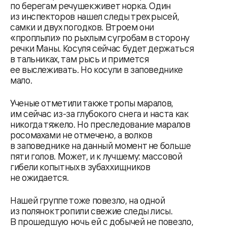
по берегам речушек живет норка. Один
из инспекторов нашел следы трех рысей,
самки и двух погодков. Втроем они
«проплыли» по рыхлым сугробам в сторону
речки Маны. Косуля сейчас будет держаться
в тальниках, там рысь и примется
ее выслеживать. Но косули в заповеднике
мало.
Ученые отметили также тропы маралов,
им сейчас из-за глубокого снега и наста как
никогда тяжело. Но преследование маралов
росомахами не отмечено, а волков
в заповеднике на данный момент не больше
пяти голов. Может, и к лучшему: массовой
гибели копытных в зубах хищников
не ожидается.
Нашей группе тоже повезло, на одной
из полянок тропили свежие следы лисы.
В прошедшую ночь ей с добычей не повезло,