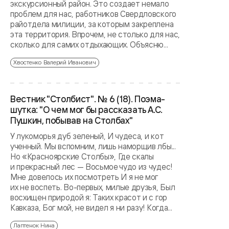
экскурсионный район. Это создает немало
проблем для нас, работников Свердловского
райотдела милиции, за которым закреплена
эта территория. Впрочем, не столько для нас,
сколько для самих отдыхающих. Объясню...
Хвостенко Валерий Иванович
Вестник "Столбист". № 6 (18). Поэма-
шутка: "О чем мог бы рассказать А.С.
Пушкин, побывав на Столбах"
У лукоморья дуб зеленый, И чудеса, и кот
ученный. Мы вспомним, лишь наморщив лбы...
Но «Красноярские Столбы», Где скалы
и прекрасный лес — Восьмое чудо из чудес!
Мне довелось их посмотреть И я не мог
их не воспеть. Во-первых, милые друзья, Был
восхищен природой я: Таких красот и с гор
Кавказа, Бог мой, не видел я ни разу! Когда...
Лаптенок Нина