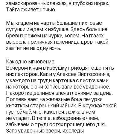
замаскированных лежках, в глубоких норах.
Тайга оживет ночью.
Мы кладем на нарты большие пихтовые
сутунки и едем к избушке. Здесь большие
бревна режем на чурки, колем. На глазах
выросла приличная поленница дров, такой
хватит не на одну ночь.
Как одно мгновение
Вечером к нам в избушку приходят еще пять
инспекторов. Как и у Алексея Викторовича,
у каждого на груди картонка с листочками,
на которые они записывали все увиденное.
Накоротке делимся впечатлениями за день.
Поплевывает на железные бока печурки
кипятком старенький чайник. В кружках такой
густой чай, что, кажется, ложка в нем
не упадет. В тепле, взбодренные чаем,
забываем о трудностях прошедшего дня.
Зато увиденные звери, их следы