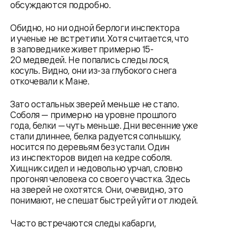
обсуждаются подробно.
Обидно, но ни одной берлоги инспектора
и ученые не встретили. Хотя считается, что
в заповеднике живет примерно 15-
20 медведей. Не попались следы лося,
косуль. Видно, они из-за глубокого снега
откочевали к Мане.
Зато остальных зверей меньше не стало.
Соболя — примерно на уровне прошлого
года, белки — чуть меньше. Дни весенние уже
стали длиннее, белка радуется солнышку,
носится по деревьям без устали. Один
из инспекторов видел на кедре соболя.
Хищник сидел и недовольно урчал, словно
прогонял человека со своего участка. Здесь
на зверей не охотятся. Они, очевидно, это
понимают, не спешат быстрей уйти от людей.
Часто встречаются следы кабарги,