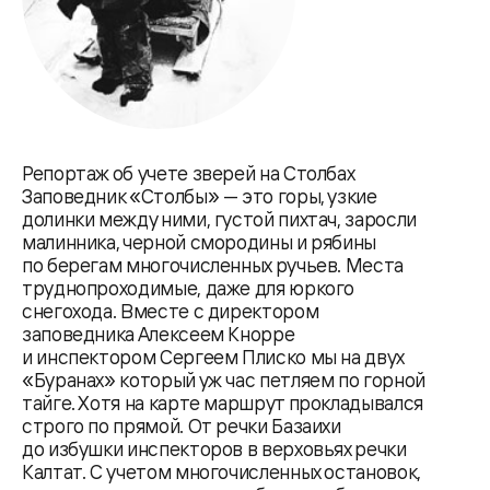
Репортаж об учете зверей на Столбах
Заповедник «Столбы» — это горы, узкие
долинки между ними, густой пихтач, заросли
малинника, черной смородины и рябины
по берегам многочисленных ручьев. Места
труднопроходимые, даже для юркого
снегохода. Вместе с директором
заповедника Алексеем Кнорре
и инспектором Сергеем Плиско мы на двух
«Буранах» который уж час петляем по горной
тайге. Хотя на карте маршрут прокладывался
строго по прямой. От речки Базаихи
до избушки инспекторов в верховьях речки
Калтат. С учетом многочисленных остановок,