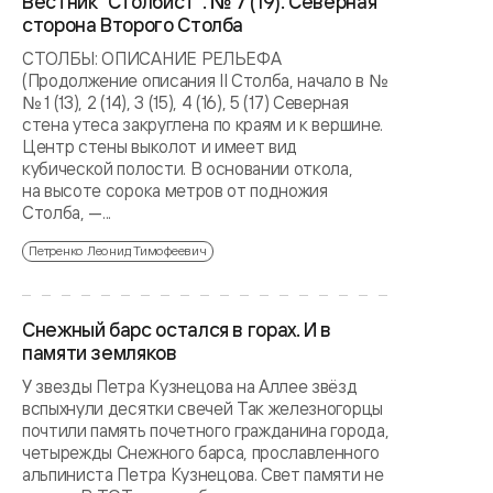
Вестник "Столбист". № 7 (19). Северная
сторона Второго Столба
СТОЛБЫ: ОПИСАНИЕ РЕЛЬЕФА
(Продолжение описания II Столба, начало в №
№ 1 (13), 2 (14), 3 (15), 4 (16), 5 (17) Северная
стена утеса закруглена по краям и к вершине.
Центр стены выколот и имеет вид
кубической полости. В основании откола,
на высоте сорока метров от подножия
Столба, —...
Петренко Леонид Тимофеевич
Снежный барс остался в горах. И в
памяти земляков
У звезды Петра Кузнецова на Аллее звёзд
вспыхнули десятки свечей Так железногорцы
почтили память почетного гражданина города,
четырежды Снежного барса, прославленного
альпиниста Петра Кузнецова. Свет памяти не