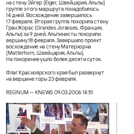
на стену Эйгер (Eiger, Швейцария, Альпы)
группе этого маршрута понадобилось
14 дней. Восхождение завершилось
17 февраля. Вторая группа покорила стену
Гран Жорас (Grandes Jorasses, Франция,
Альпы) за 9 дней. Альпинисты покорили
вершину 18 февраля. Завершило проект
восхождение на стену Матерхорна
(Matterhorn, Швейцария, Альпы).
На покорение ушло более десяти суток.
Флаг Красноярского края был развернут
на вершине горы 23 февраля.
REGNUM — KNEWS 09.03.2006 14:51