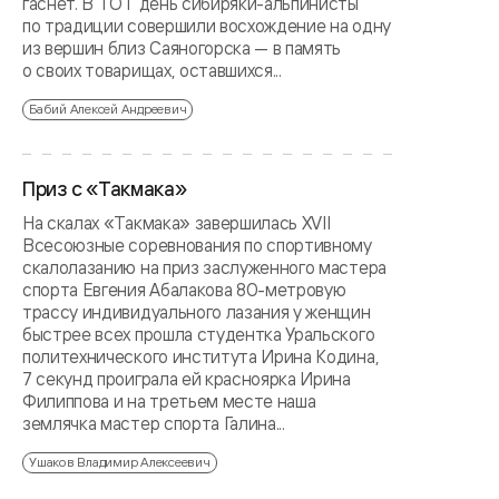
гаснет. В ТОТ день сибиряки-альпинисты
по традиции совершили восхождение на одну
из вершин близ Саяногорска — в память
о своих товарищах, оставшихся...
Бабий Алексей Андреевич
Приз с «Такмака»
На скалах «Такмака» завершилась XVII
Всесоюзные соревнования по спортивному
скалолазанию на приз заслуженного мастера
спорта Евгения Абалакова 80-метровую
трассу индивидуального лазания у женщин
быстрее всех прошла студентка Уральского
политехнического института Ирина Кодина,
7 секунд проиграла ей красноярка Ирина
Филиппова и на третьем месте наша
землячка мастер спорта Галина...
Ушаков Владимир Алексеевич