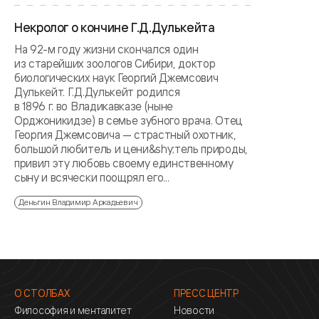
Некролог о кончине Г.Д.Дулькейта
На 92-м году жизни скончался один
из старейших зоологов Сибири, доктор
биологических наук Георгий Джемсович
Дулькейт. Г.Д.Дулькейт родился
в 1896 г. во Владикавказе (ныне
Орджоникидзе) в семье зубного врача. Отец
Георгия Джемсовича — страстный охотник,
большой любитель и цени&shy;тель природы,
привил эту любовь своему единственному
сыну и всячески поощрял его...
Деньгин Владимир Аркадьевич
О СТОЛБАХ
ПРЕСС ЦЕНТР
Философия и менталитет
Новости