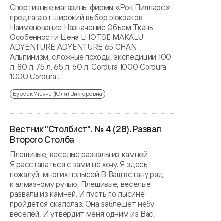
Спортивные магазины фирмы «Рок Пилларс»
предлагают широкий выбор рюкзаков:
Наименование Назначение Объем Ткань
Особенности Цена LHOTSE MAKALU
ADYENTURE ADYENTURE 65 CHAN
Альпинизм, сложные походы, экспедиции 100
л. 80 л. 75 л. 65 л. 60 л. Cordura 1000 Cordura
1000 Cordura...
Бурмак Ульяна (Юля) Викторовна
Вестник "Столбист". № 4 (28). Развал
Второго Столба
Плешивые, веселые развалы из камней,
Я расставаться с вами не хочу. Я здесь,
пожалуй, многих полысей В Ваш встану ряд
к алмазному ручью, Плешивые, веселые
развалы из камней. И пусть по лысине
пройдется скалолаз. Она заблещет небу
веселей, И утвердит меня одним из Вас,