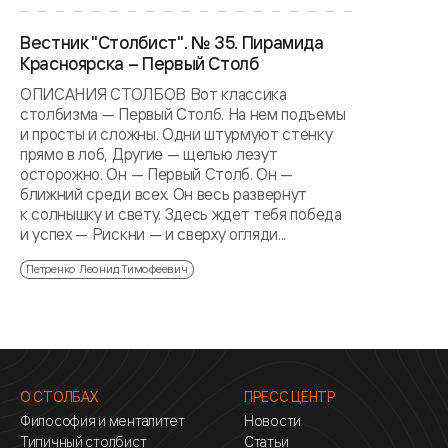
Вестник "Столбист". № 35. Пирамида
Красноярска – Первый Столб
ОПИСАНИЯ СТОЛБОВ Вот классика
столбизма — Первый Столб. На нем подъемы
и просты и сложны. Одни штурмуют стенку
прямо в лоб, Другие — щелью лезут
осторожно. Он — Первый Столб. Он —
ближний среди всех. Он весь развернут
к солнышку и свету. Здесь ждет тебя победа
и успех — Рискни — и сверху огляди...
Петренко Леонид Тимофеевич
О СТОЛБАХ
ПРЕСС ЦЕНТР
Философия и менталитет
Новости
Типичный столбист
Статьи