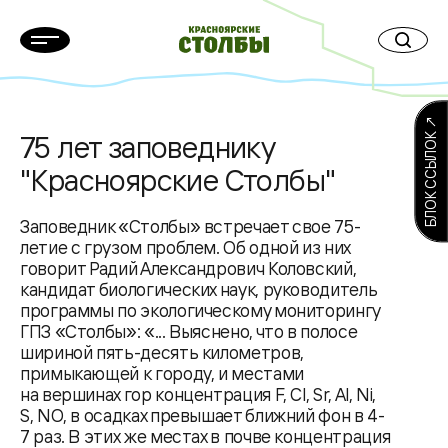
БЛОК ССЫЛОК ↗
75 лет заповеднику
"Красноярские Столбы"
Заповедник «Столбы» встречает свое 75-
летие с грузом проблем. Об одной из них
говорит Радий Александрович Коловский,
кандидат биологических наук, руководитель
программы по экологическому мониторингу
ГПЗ «Столбы»: «... Выяснено, что в полосе
шириной пять-десять километров,
примыкающей к городу, и местами
на вершинах гор концентрация F, Cl, Sr, Al, Ni,
S, NO, в осадках превышает ближний фон в 4-
7 раз. В этих же местах в почве концентрация