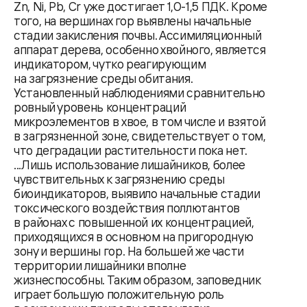
Zn, Ni, Pb, Cr уже достигает 1,0-1,5 ПДК. Кроме
того, на вершинах гор выявлены начальные
стадии закисления почвы. Ассимиляционный
аппарат дерева, особенно хвойного, является
индикатором, чутко реагирующим
на загрязнение среды обитания.
Установленный наблюдениями сравнительно
ровный уровень концентраций
микроэлементов в хвое, в том числе и взятой
в загрязненной зоне, свидетельствует о том,
что деградации растительности пока нет.
...Лишь использование лишайников, более
чувствительных к загрязнению среды
биоиндикаторов, выявило начальные стадии
токсического воздействия поллютантов
в районах с повышенной их концентрацией,
приходящихся в основном на пригородную
зону и вершины гор. На большей же части
территории лишайники вполне
жизнеспособны. Таким образом, заповедник
играет большую положительную роль