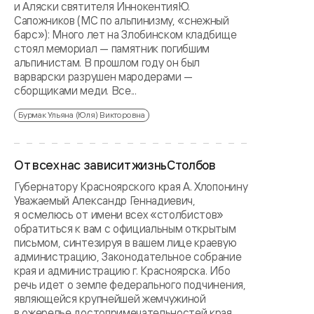
и Аляски святителя ИннокентияЮ.
Сапожников (МС по альпинизму, «снежный
барс»): Много лет на Злобинском кладбище
стоял мемориал — памятник погибшим
альпинистам. В прошлом году он был
варварски разрушен мародерами —
сборщиками меди. Все...
Бурмак Ульяна (Юля) Викторовна
От всех нас зависит жизньСтолбов
Губернатору Красноярского края А. Хлопонину
Уважаемый Александр Геннадиевич,
я осмелюсь от имени всех «столбистов»
обратиться к вам с официальным открытым
письмом, синтезируя в вашем лице краевую
администрацию, Законодательное собрание
края и администрацию г. Красноярска. Ибо
речь идет о земле федерального подчинения,
являющейся крупнейшей жемчужиной
в ожерелье достопримечательностей края,