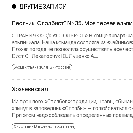
ДРУГИЕ ЗАПИСИ
Вестник "Столбист" № 35. Моя первая альп
СТРАНИЧКА С/К «СТОЛБИСТ» В конце января-нача
альпиниада. Наша команда состояла из «чайников
Плохая погода не позволила осуществить все чест
Вист С., Лекаторчук Ю., Луценко А.,...
Бурмак Ульяна (Юля) Викторовна
Хозяева скал
Из прошлого «Столбов»: традиции, нравы, обычаи
хлынут в заповедник «Столбы» — полюбоваться ск
При этом надо соблюдать определенные правила, 
Сиротинин Владимир Георгиевич