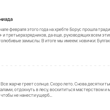
иниада
ле февраля этого года на хребте Борус прошла трад
» и третьеразрядников, да еще, руководящих всем эти
олюбивые замыслы. В итоге мы имеем: новички: Булгако
 Все жарче греет солнце. Скоро лето. Снова десятки т
алами, отдохнуть в лесу, восхититься мастерством и 
чтобы не нанести ущерб...