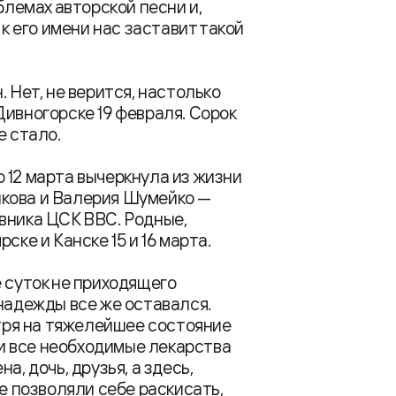
блемах авторской песни и,
 к его имени нас заставит такой
 Нет, не верится, настолько
Дивногорске 19 февраля. Сорок
е стало.
 12 марта вычеркнула из жизни
икова и Валерия Шумейко —
вника ЦСК ВВС. Родные,
ске и Канске 15 и 16 марта.
е суток не приходящего
 надежды все же оставался.
ря на тяжелейшее состояние
а и все необходимые лекарства
а, дочь, друзья, а здесь,
не позволяли себе раскисать,