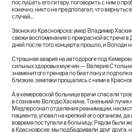
послушать его гитару, поговорить с ним о про
конечно, никто не предполагал, что вернуться
случай...
Звонок из Красноярска: умер Владимир Хаскин.
свежи воспоминания о прекрасной встрече в 
дней после того концерта прошло, и Володи н
Страшная авария на автодороге под Кемерово
сильных здоровых мужчин — Валерия Стольн
знаменитого тренера по биатлону и подполко
близкие, земляки прощались с ними в Краснояр
А в кемеровской больнице врачи спасали тро
в сознание Володю Хаскина. Тоненький лучик
Медперсонал отделения реанимации, несмот
пациента, уповал на крепкий его организм, д
вовремя поступали в больницу. Рядом были жен
в Красноярске, мы подбадривали друг друга, 