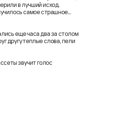
верили в лучший исход.
лучилось самое страшное...
щались еще часа два за столом
руг другу теплые слова, пели
ассеты звучит голос