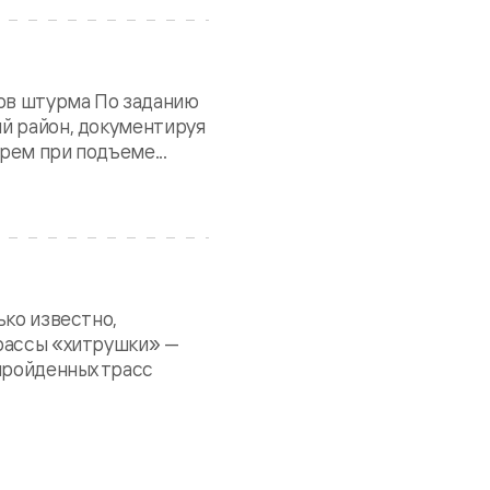
ков штурма По заданию
ый район, документируя
рем при подъеме...
ько известно,
трассы «хитрушки» —
 пройденных трасс