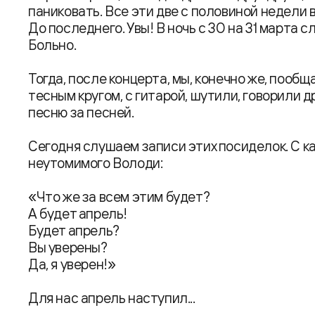
паниковать. Все эти две с половиной недели 
До последнего. Увы! В ночь с 30 на 31 марта с
Больно.
Тогда, после концерта, мы, конечно же, пооб
тесным кругом, с гитарой, шутили, говорили д
песню за песней.
Сегодня слушаем записи этих посиделок. С к
неутомимого Володи:
«Что же за всем этим будет?
А будет апрель!
Будет апрель?
Вы уверены?
Да, я уверен!»
Для нас апрель наступил...