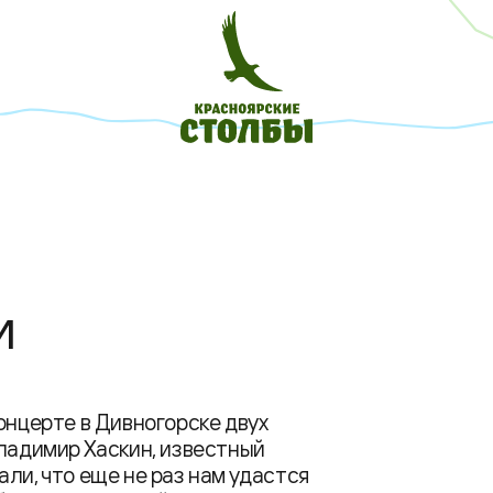
и
онцерте в Дивногорске двух
Владимир Хаскин, известный
ли, что еще не раз нам удастся