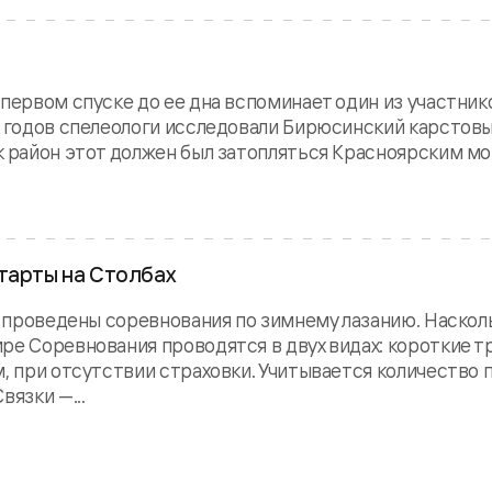
 первом спуске до ее дна вспоминает один из участни
х годов спелеологи исследовали Бирюсинский карстов
к район этот должен был затопляться Красноярским мо
тарты на Столбах
, проведены соревнования по зимнему лазанию. Наскол
ре Соревнования проводятся в двух видах: короткие 
м, при отсутствии страховки. Учитывается количество
вязки —...