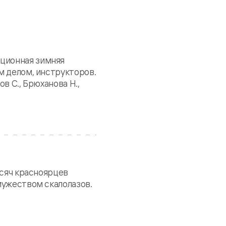
иционная зимняя
м делом, инструкторов.
в С., Брюханова Н.,
ысяч красноярцев
мужеством скалолазов.