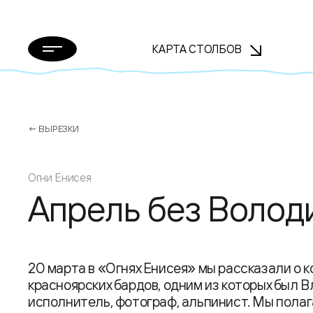
КАРТА СТОЛБОВ
← ВЫРЕЗКИ
Огни Енисея
Апрель без Волод
20 марта в «Огнях Енисея» мы рассказали о к
красноярских бардов, одним из которых был 
исполнитель, фотограф, альпинист. Мы полага