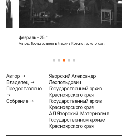
февраль – 25 г.
У 
Автор: Государственный архив Красноярского края
Ав
Автор →
Яворский Александр
Владелец →
Леопольдович
Предоставлено
Государственный архив
→
Красноярского края
Собрание →
Государственный архив
Красноярского края
А.Л.Яворский. Материалы в
Государственном архиве
Красноярского края