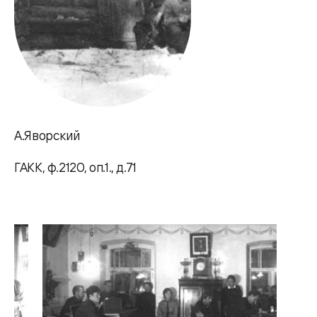
А.Яворский
ГАКК, ф.2120, оп.1., д.71