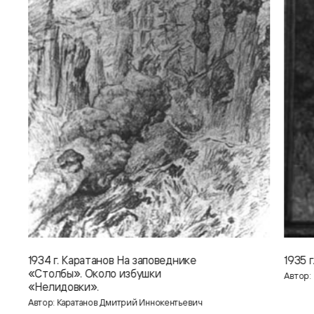
1934 г. Каратанов На заповеднике
1935 
«Столбы». Около избушки
Автор:
«Нелидовки».
Автор: Каратанов Дмитрий Иннокентьевич