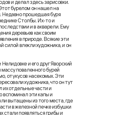
одов и делал здесь зарисовки.
 Этот бурелом он нашел на
и. Недавно прошедшая буря
еднике Столбы. Их-то и
последствии и в акварели. Ему
ения деревьев как своим
явления в природе. Всякие эти
й силой влекли художника, и он
е Нелидовке и его друг Яворский
и массу поваленного бурей
о, от укусов насекомых. Эти
ересовали художника, что он тут
л их отдельные части и
о вспоминал эти капы и
были вытащены из того места, где
части в железной печке избушки
ах стали появляться грибы и