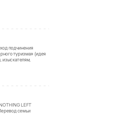
реход подчинения
орного туризма» (идея
, изыскателям,
 NOTHING LEFT
 Перевод семьи