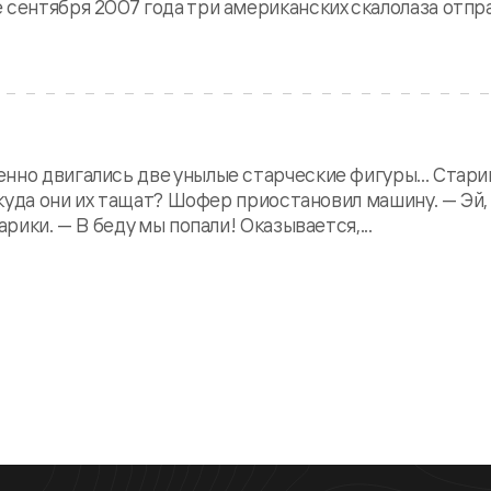
сентября 2007 года три американских скалолаза отпра
но двигались две унылые старческие фигуры... Старик
, куда они их тащат? Шофер приостановил машину. — Эй,
рики. — В беду мы попали! Оказывается,...