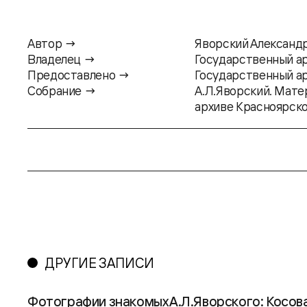
Автор →
Яворский Александ
Владелец →
Государственный ар
Предоставлено →
Государственный ар
Собрание →
А.Л.Яворский. Мате
архиве Красноярско
ДРУГИЕ ЗАПИСИ
Фотографии знакомых А.Л.Яворского: Косован