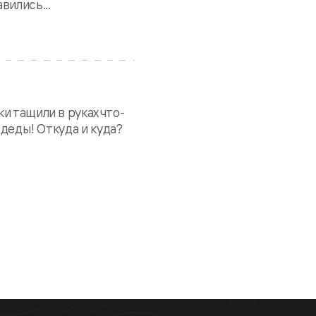
вились...
и тащили в руках что-
 деды! Откуда и куда?