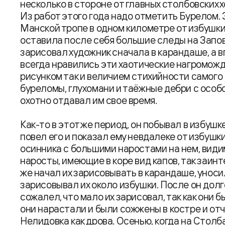
несколько в стороне от главных столбовских х
Из работ этого года надо отметить Бурелом.
Манской тропе в одном километре от избушк
оставила после себя большие следы на Запов
зарисовал художник сначала в карандаше, а в
всегда нравились эти хаотические нагроможд
рисунком так и величием стихийности самого 
буреломы, глухомани и таёжные дебри с особо
охотно отдавал им свое время.
Как-то в этот же период, он побывал в избушк
повел его и показал ему невдалеке от избушк
осинника с большими наростами на нем, видим
наросты, имеющие в коре вид капов, так заинт
же начал их зарисовывать в карандаше, уноси
зарисовывал их около избушки. После он долг
сожалел, что мало их зарисовал, так как они 
они нарастали и были сожжены в костре и от
Нелидовка как дрова. Осенью, когда на Столб