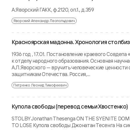
А.Яворский ГАКК, ф.2120, оп.1., д.359
Яворский Александр Леопольдович
Красноярская мадонна. Хронология столбизма
1936 год , 17.01. Постановление краевого Совдепа
к отделу народного образования. Основная научна
А.Л.Яворского — вручить человеческие ценности 
защитникам Отечества. Россия,...
Петренко Леонид Тимофеевич
Купола свободы (перевод семьи Хвостенко)
STOLBY Jonathan Thesenga ON THE SYENITE DO
TO LOSE Купола свободы Джонатан Тесенга На сие