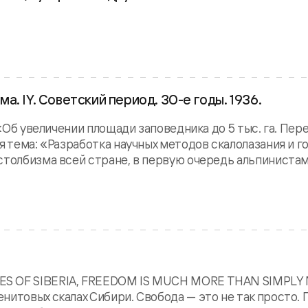
. IY. Советский период. 30-е годы. 1936.
 «Об увеличении площади заповедника до 5 тыс. га. Пе
я тема: «Разработка научных методов скалолазания и г
столбизма всей стране, в первую очередь альпинистам
MES OF SIBERIA, FREEDOM IS MUCH MORE THAN SIMPLY
нитовых скалах Сибири. Свобода — это не так просто.