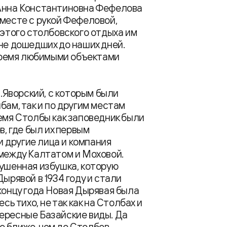
 Анна Константиновна Фефелова
вместе с рукой Фефеловой,
 этого столбовского отдыха им
не дошедших до наших дней.
 время любимыми объектами
Л.Яворский, с которым были
бам, так и по другим местам
ремя Столбы как заповедник были
в, где был их первым
 другие лица и компания
 между Калтатом и Моховой.
рушенная избушка, которую
ырявой в 1934 году и стали
концу года Новая Дырявая была
сь тихо, не так как на Столбах и
ересные Базайские виды. Да
ае ближе, чем до Столбов.