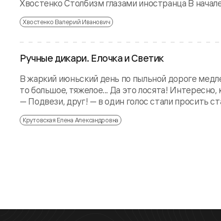
Хвостенко Столбизм глазами иностранца В начале 
Хвостенко Валерий Иванович
Ручные дикари. Елочка и Светик
В жаркий июньский день по пыльной дороге медлен
то большое, тяжелое... Да это лосята! Интересно
— Подвези, друг! — в один голос стали просить ста
Крутовская Елена Александровна