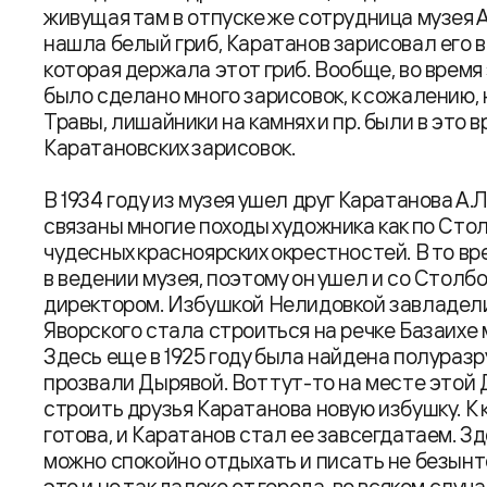
живущая там в отпуске же сотрудница музея
нашла белый гриб, Каратанов зарисовал его 
которая держала этот гриб. Вообще, во время
было сделано много зарисовок, к сожалению, 
Травы, лишайники на камнях и пр. были в это
Каратановских зарисовок.
В 1934 году из музея ушел друг Каратанова А.
связаны многие походы художника как по Стол
чудесных красноярских окрестностей. В то в
в ведении музея, поэтому он ушел и со Столбо
директором. Избушкой Нелидовкой завладели
Яворского стала строиться на речке Базаихе
Здесь еще в 1925 году была найдена полураз
прозвали Дырявой. Вот тут-то на месте этой Д
строить друзья Каратанова новую избушку. К 
готова, и Каратанов стал ее завсегдатаем. Зде
можно спокойно отдыхать и писать не безынт
это и не так далеко от города, во всяком случ