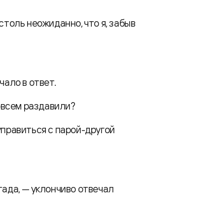
столь неожиданно, что я, забыв
чало в ответ.
совсем раздавили?
управиться с парой-другой
тада, — уклончиво отвечал