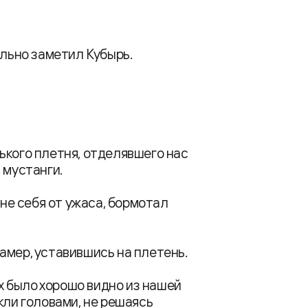
ельно заметил Кубырь.
ького плетня, отделявшего нас
 мустанги.
вне себя от ужаса, бормотал
амер, уставившись на плетень.
их было хорошо видно из нашей
кли головами, не решаясь