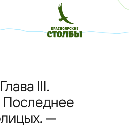
лава III.
— Последнее
лицых. —