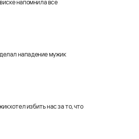
в виске напомнила все
 сделал нападение мужик
ик хотел избить нас за то, что