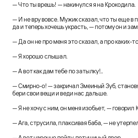
— Что ты врешь! — накинулся я на Крокодила.
— И не вру вовсе. Мужик сказал, что ты еще в
да и теперь хочешь украсть, — потому он и за
— Да он не про меня это сказал, а про каких-т
— Я хорошо cлышал.
— А вот как дам тебе по затылку!..
— Смирно-о! — закричал Змеиный Зуб, станов
бери свои вещи и веди нас дальше.
— Я не хочу с ним, он меня изобьет, — говорил
— Ага, струсила, плаксивая баба, — не утерпел
— А вот нарочно пойду, петушиный двор.