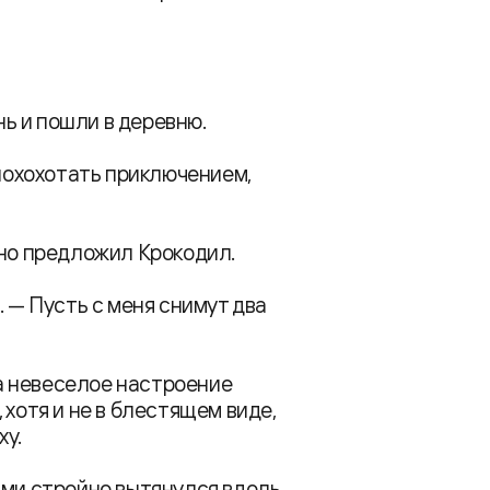
ь и пошли в деревню.
 похохотать приключением,
ьно предложил Крокодил.
. — Пусть с меня снимут два
а невеселое настроение
 хотя и не в блестящем виде,
ху.
ами стройно вытянулся вдоль