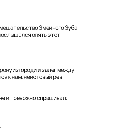
вмешательство Змеиного Зуба
и послышался опять этот
орону изгороди и залег между
ся к нам, неистовый рев
не и тревожно спрашивал:
.