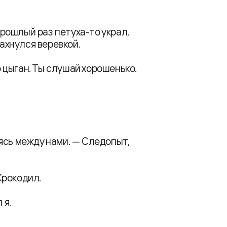
 прошлый раз петуха-то украл,
махнулся веревкой.
о цыган. Ты слушай хорошенько.
ясь между нами. — Следопыт,
 Крокодил.
 я.