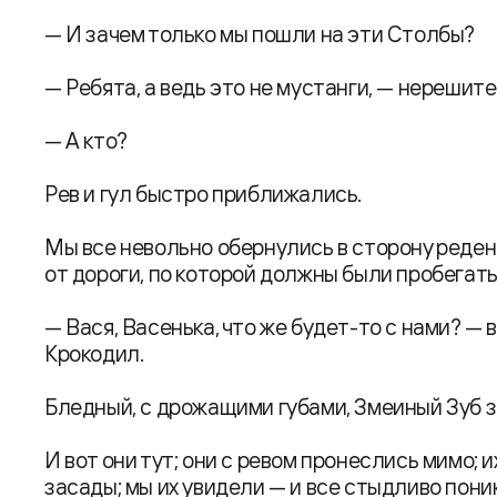
— И зачем только мы пошли на эти Столбы?
— Ребята, а ведь это не мустанги, — нерешит
— А кто?
Рев и гул быстро приближались.
Мы все невольно обернулись в сторону реден
от дороги, по которой должны были пробегать
— Вася, Васенька, что же будет-то с нами? — 
Крокодил.
Бледный, с дрожащими губами, Змеиный Зуб з
И вот они тут; они с ревом пронеслись мимо; 
засады; мы их увидели — и все стыдливо пони