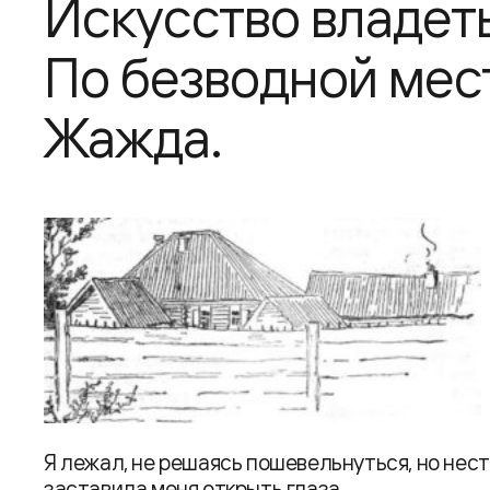
Искусство владет
По безводной мес
Жажда.
Я лежал, не решаясь пошевельнуться, но нест
заставила меня открыть глаза.