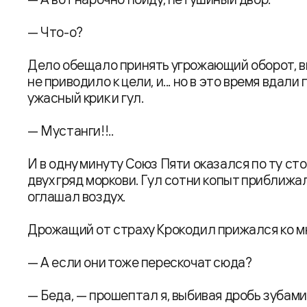
— Что-о?
Дело обещало принять угрожающий оборот, 
не приводило к цели, и... но в это время вдал
ужасный крик и гул.
— Мустанги!!..
И в одну минуту Союз Пяти оказался по ту ст
двух гряд моркови. Гул сотни копыт приближал
оглашал воздух.
Дрожащий от страху Крокодил прижался ко м
— А если они тоже перескочат сюда?
— Беда, — прошептал я, выбивая дробь зубами