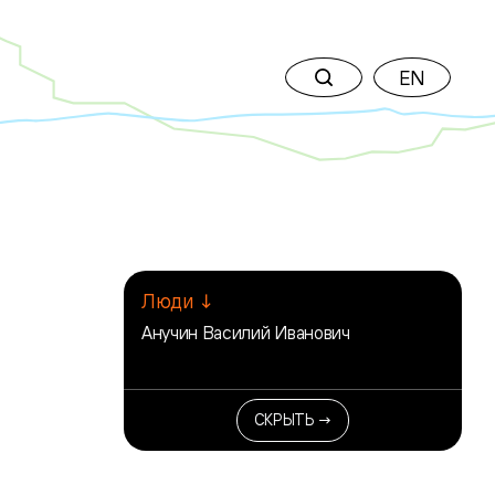
EN
Люди ↓
Анучин Василий Иванович
СКРЫТЬ →