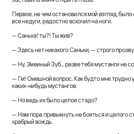
Первое, на чем остановился мой взгляд, было 
все недуги, радостно вскочил на ноги.
— Санька! ты?! Ты жив?
— Здесь нет никакого Саньки, — строго прозву
— Ну, Змеиный Зуб... разве тебя мустанги не 
— Гм! Смешной вопрос. Как будто мне трудно 
каких-нибудь мустангов.
— Но ведь их было целое стадо?
— Нам пора привыкнуть не бояться и целого с
храбрый вождь.