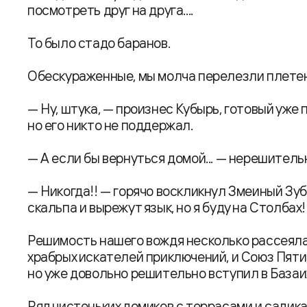
посмотреть друг на друга....
То было стадо баранов.
Обескураженные, мы молча перелезли плетен
— Ну, штука, — произнес Кубырь, готовый уже
но его никто не поддержал.
— А если бы вернуться домой... — нерешител
— Никогда!! — горячо воскликнул Змеиный Зуб
скальпа и вырежут язык, но я буду на Столбах!
Решимость нашего вождя несколько рассеял
храбрых искателей приключений, и Союз Пяти,
но уже довольно решительно вступил в Базаи
Ряд чистеньких домиков с террасами и садик