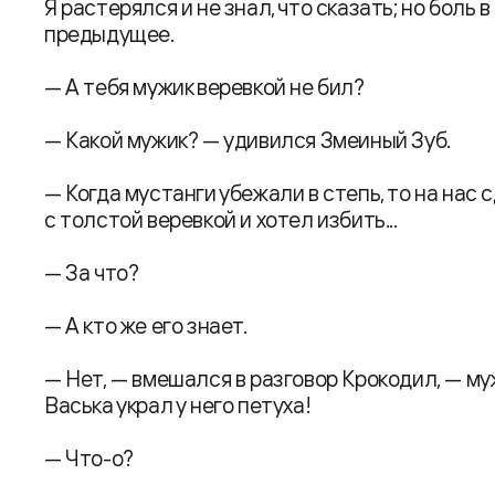
Я растерялся и не знал, что сказать; но боль 
предыдущее.
— А тебя мужик веревкой не бил?
— Какой мужик? — удивился Змеиный Зуб.
— Когда мycтанги убежали в степь, то на нас
с толстой веревкой и хотел избить...
— За что?
— А кто же его знает.
— Нет, — вмешался в разговор Крокодил, — муж
Васька украл у него петуха!
— Что-о?