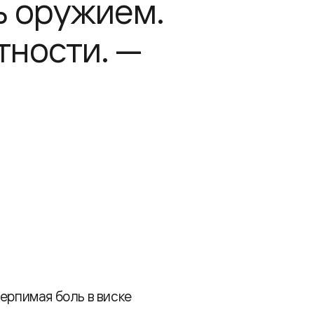
ь оружием.
тности. —
ерпимая боль в виске