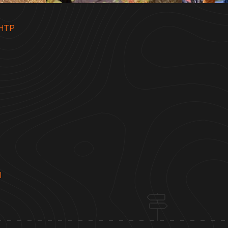
НТР
Ы