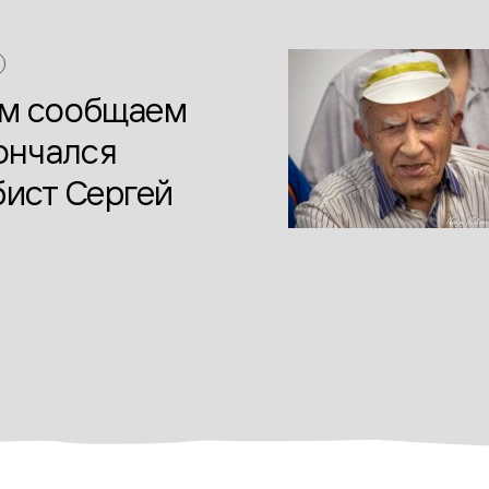
ем сообщаем
кончался
бист Сергей