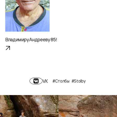
Владимиру Андрееву 85!
VK
#Столбы
#Stolby