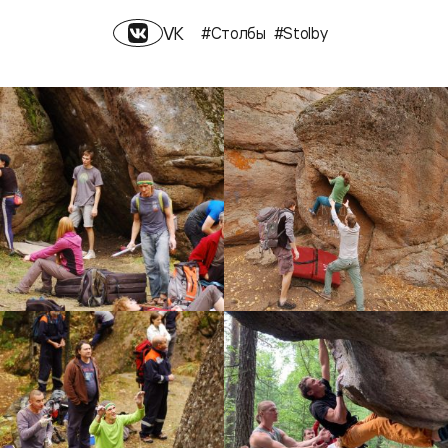
VK
#Столбы
#Stolby