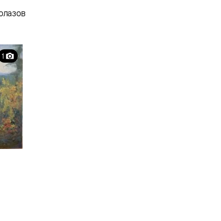
олазов
1