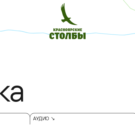
ка
АУДИО ↘