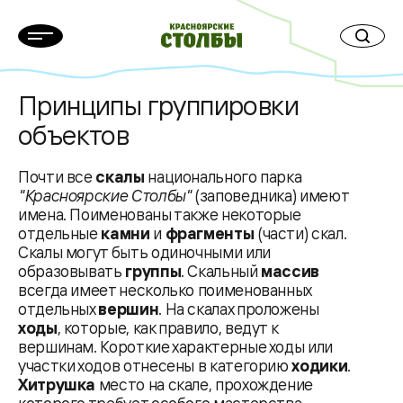
Принципы группировки
объектов
Почти все
скалы
национального парка
"Красноярские Столбы"
(заповедника) имеют
имена. Поименованы также некоторые
отдельные
камни
и
фрагменты
(части) скал.
Скалы могут быть одиночными или
образовывать
группы
. Скальный
массив
всегда имеет несколько поименованных
отдельных
вершин
. На скалах проложены
ходы
, которые, как правило, ведут к
вершинам. Короткие характерные ходы или
участки ходов отнесены в категорию
ходики
.
Хитрушка
место на скале, прохождение