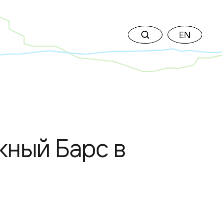
EN
жный Барс в