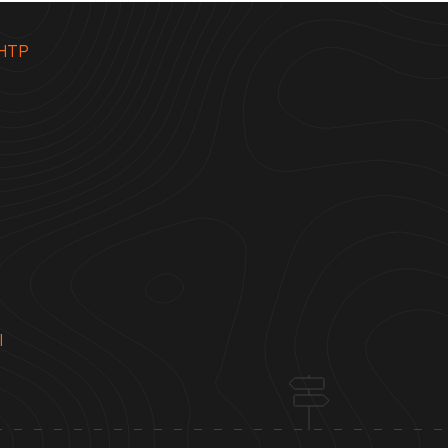
НТР
Ы