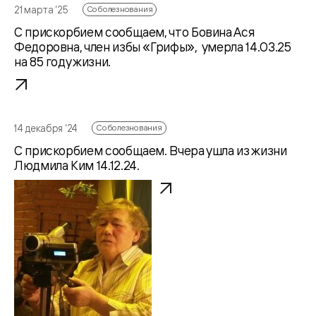
21 марта ‘25
Соболезнования
С прискорбием сообщаем, что Бовина Ася
Федоровна, член избы «Грифы», умерла 14.03.25
на 85 году жизни.
14 декабря ‘24
Соболезнования
С прискорбием сообщаем. Вчера ушла из жизни
Людмила Ким 14.12.24.