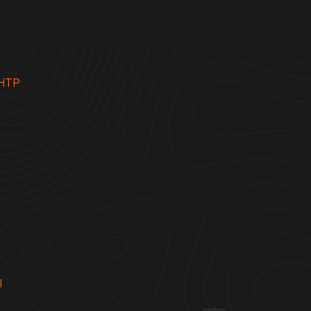
НТР
Ы