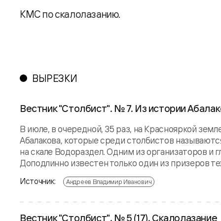
КМС по скалолазанию.
ВЫРЕЗКИ
Вестник "Столбист". № 7. Из истории Абала
В июле, в очередной, 35 раз, на Краснояркой зем
Абалакова, которые среди столбистов называются
на скале Водораздел. Одним из организаторов и 
Доподлинно известен только один из призеров тех
Источник:
Андреев Владимир Иванович
Вестник "Столбист". № 5 (17). Скалолазание