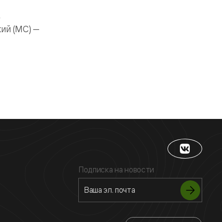
е
кий (МС) —
Подписка на новости