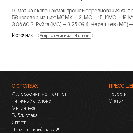
16 мая на скале Такмак прошли соревнования «Отк
58 человек, из них: МСМК — 3, МС — 15, КМС — 18 
3.06.60 3. Руйга (МС) — 3.25.09 4. Черешнев (МС) — 
Источник:
Андреев Владимир Иванович
О СТОЛБАХ
ПРЕСС ЦЕ
Философия и менталитет
Новости
Типичный столбист
Статьи
Медиатека
Библиотека
Спорт
Национальный парк ↗