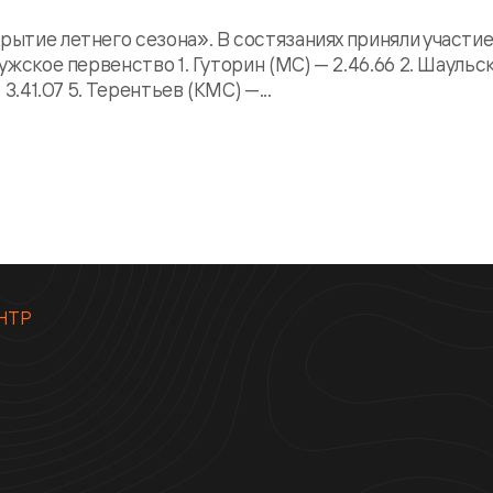
рытие летнего сезона». В состязаниях приняли участи
Мужское первенство 1. Гуторин (МС) — 2.46.66 2. Шаульс
3.41.07 5. Терентьев (КМС) —...
НТР