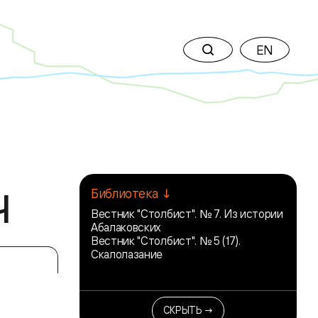
EN
ч
Библиотека ↓
Вестник "Столбист". № 7. Из истории
Абалаковских
Вестник "Столбист". № 5 (17).
Скалолазание
СКРЫТЬ →