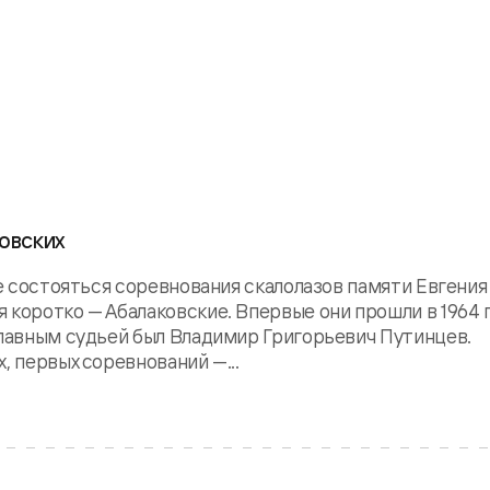
ковских
ле состояться соревнования скалолазов памяти Евгения
 коротко — Абалаковские. Впервые они прошли в 1964 
главным судьей был Владимир Григорьевич Путинцев.
, первых соревнований —...