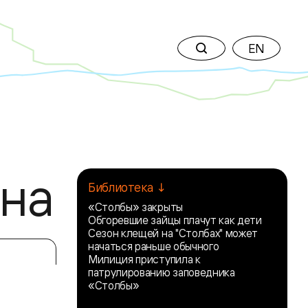
EN
на
Библиотека ↓
«Столбы» закрыты
Обгоревшие зайцы плачут как дети
Сезон клещей на "Столбах" может
начаться раньше обычного
Милиция приступила к
патрулированию заповедника
«Столбы»