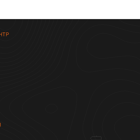
НТР
Ы