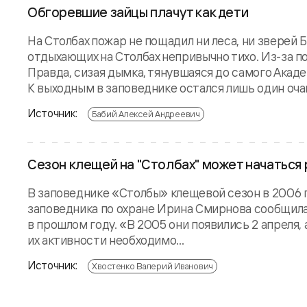
Обгоревшие зайцы плачут как дети
На Столбах пожар не пощадил ни леса, ни зверей
отдыхающих на Столбах непривычно тихо. Из-за п
Правда, сизая дымка, тянувшаяся до самого Акаде
К выходным в заповеднике остался лишь один очаг.
Источник:
Бабий Алексей Андреевич
Сезон клещей на "Столбах" может начаться
В заповеднике «Столбы» клещевой сезон в 2006 
заповедника по охране Ирина Смирнова сообщила,
в прошлом году. «В 2005 они появились 2 апреля,
их активности необходимо...
Источник:
Хвостенко Валерий Иванович