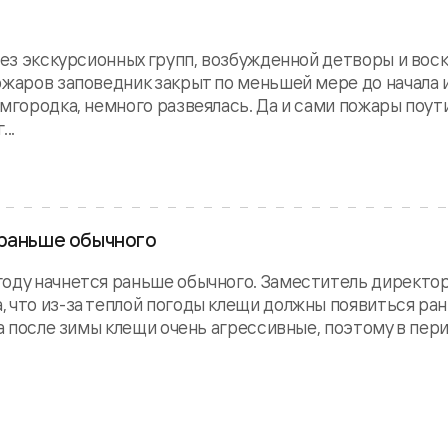
 Без экскурсионных групп, возбужденной детворы и вос
ожаров заповедник закрыт по меньшей мере до начала
мгородка, немного развеялась. Да и сами пожары поути
..
 раньше обычного
году начнется раньше обычного. Заместитель директо
 что из-за теплой погоды клещи должны появиться ран
 а после зимы клещи очень агрессивные, поэтому в пер