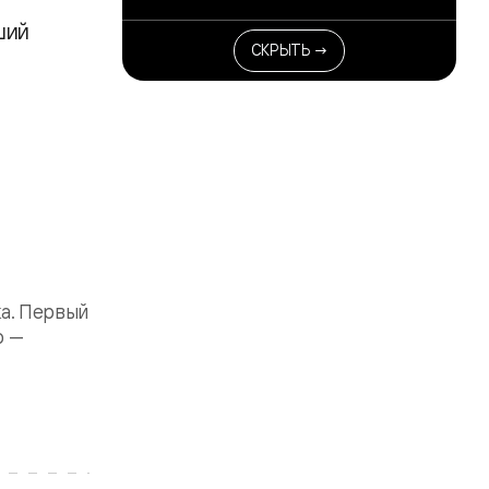
ший
СКРЫТЬ →
ка. Первый
о —