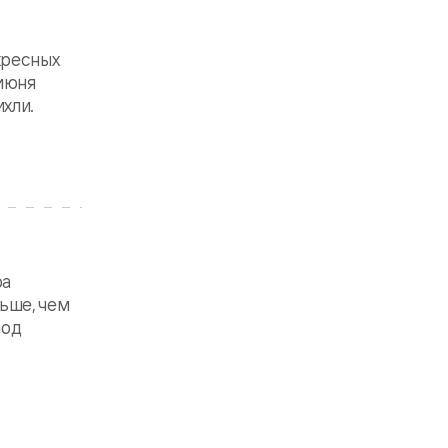
кресных
 июня
хли.
ра
ьше, чем
иод