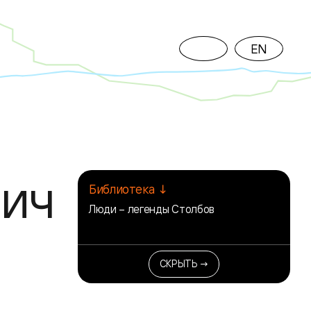
EN
вич
Библиотека ↓
Люди – легенды Столбов
СКРЫТЬ →