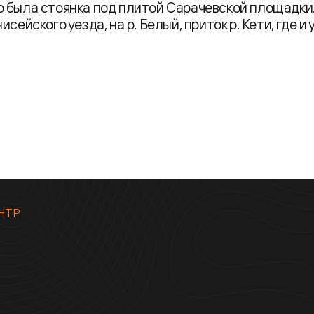
его была стоянка под плитой Сарачевской площадки
ейского уезда, на р. Белый, приток р. Кети, где и 
НТР