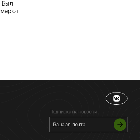
. Был
умер от
Подписка на новости