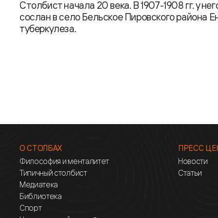
Столбист начала 20 века. В 1907-1908 гг. у н
сослан в село Бельское Пировского района Енис
туберкулеза.
О СТОЛБАХ
ПРЕСС ЦЕ
Философия и менталитет
Новости
Типичный столбист
Статьи
Медиатека
Библиотека
Спорт