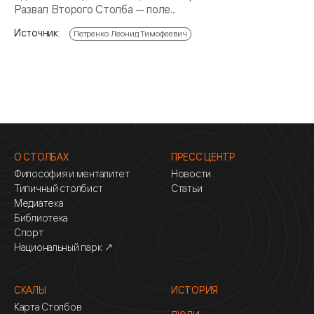
Развал Второго Столба — поле...
Источник:
Петренко Леонид Тимофеевич
О СТОЛБАХ
ПРЕСС ЦЕНТР
Философия и менталитет
Новости
Типичный столбист
Статьи
Медиатека
Библиотека
Спорт
Национальный парк ↗
СКАЛЫ
ИСТОРИЯ
Карта Столбов