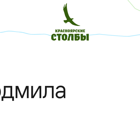
юдмила