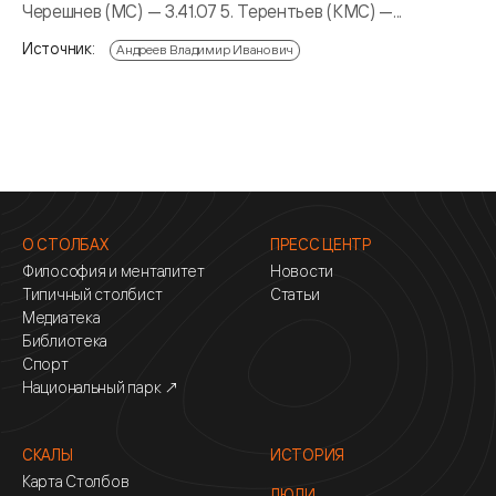
Черешнев (МС) — 3.41.07 5. Терентьев (КМС) —...
Источник:
Андреев Владимир Иванович
О СТОЛБАХ
ПРЕСС ЦЕНТР
Философия и менталитет
Новости
Типичный столбист
Статьи
Медиатека
Библиотека
Спорт
Национальный парк ↗
СКАЛЫ
ИСТОРИЯ
Карта Столбов
ЛЮДИ