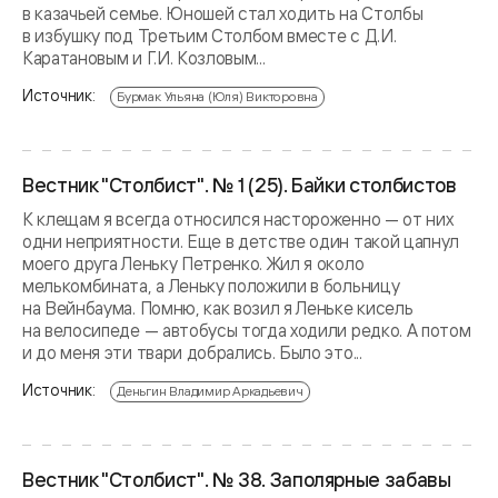
в казачьей семье. Юношей стал ходить на Столбы
в избушку под Третьим Столбом вместе с Д.И.
Каратановым и Г.И. Козловым...
Источник:
Бурмак Ульяна (Юля) Викторовна
Вестник "Столбист". № 1 (25). Байки столбистов
К клещам я всегда относился настороженно — от них
одни неприятности. Еще в детстве один такой цапнул
моего друга Леньку Петренко. Жил я около
мелькомбината, а Леньку положили в больницу
на Вейнбаума. Помню, как возил я Леньке кисель
на велосипеде — автобусы тогда ходили редко. А потом
и до меня эти твари добрались. Было это...
Источник:
Деньгин Владимир Аркадьевич
Вестник "Столбист". № 38. Заполярные забавы