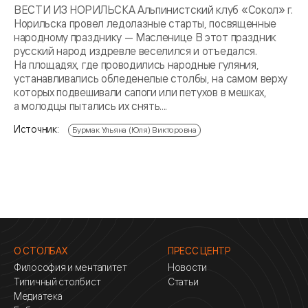
ВЕСТИ ИЗ НОРИЛЬСКА Альпинистский клуб «Сокол» г.
Норильска провел ледолазные старты, посвященные
народному празднику — Масленице В этот праздник
русский народ издревле веселился и отъедался.
На площадях, где проводились народные гуляния,
устанавливались обледенелые столбы, на самом верху
которых подвешивали сапоги или петухов в мешках,
а молодцы пытались их снять....
Источник:
Бурмак Ульяна (Юля) Викторовна
О СТОЛБАХ
ПРЕСС ЦЕНТР
Философия и менталитет
Новости
Типичный столбист
Статьи
Медиатека