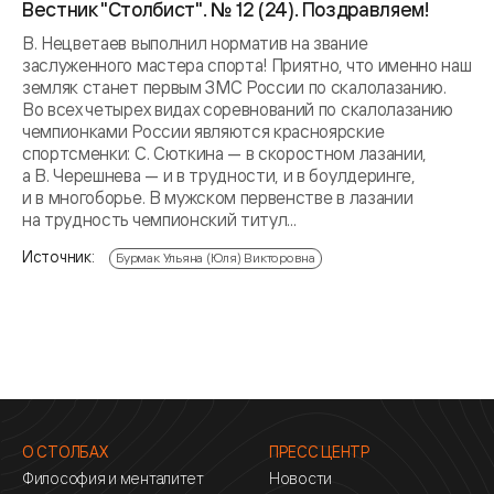
Вестник "Столбист". № 12 (24). Поздравляем!
В. Нецветаев выполнил норматив на звание
заслуженного мастера спорта! Приятно, что именно наш
земляк станет первым ЗМС России по скалолазанию.
Во всех четырех видах соревнований по скалолазанию
чемпионками России являются красноярские
спортсменки: С. Сюткина — в скоростном лазании,
а В. Черешнева — и в трудности, и в боулдеринге,
и в многоборье. В мужском первенстве в лазании
на трудность чемпионский титул...
Источник:
Бурмак Ульяна (Юля) Викторовна
О СТОЛБАХ
ПРЕСС ЦЕНТР
Философия и менталитет
Новости