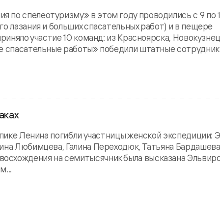
по спелеотуризму» в этом году проводились с 9 по 11
о лазания и больших спасательных работ) и в пещере
приняло участие 10 команд: из Красноярска, Новокузнец
ие спасательные работы» победили штатные сотрудник
аках
а пике Ленина погибли участницы женской экспедиции: 
ина Любимцева, Галина Переходюк, Татьяна Бардашева
осхождения на семитысячник была высказана Эльвир
...