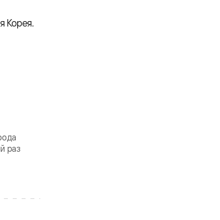
я Корея.
рода
й раз