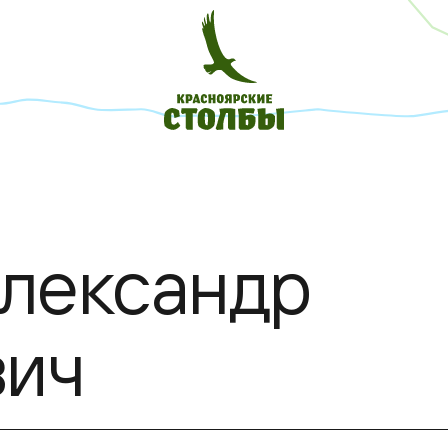
Александр
вич