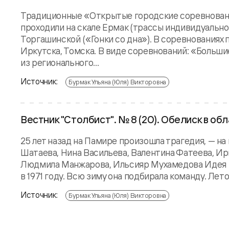
Традиционные «Открытые городские соревнования 
проходили на скале Ермак (трассы индивидуальног
Торгашинской («Гонки со дна»). В соревнованиях 
Иркутска, Томска. В виде соревнований: «Больш
из регионального...
Источник:
Бурмак Ульяна (Юля) Викторовна
Вестник "Столбист". № 8 (20). Обелиск в обл
25 лет назад на Памире произошла трагедия, — н
Шатаева, Нина Васильева, Валентина Фатеева, Ир
Людмила Манжарова, Ильсияр Мухамедова Идея в
в 1971 году. Всю зиму она подбирала команду. Летом
Источник:
Бурмак Ульяна (Юля) Викторовна