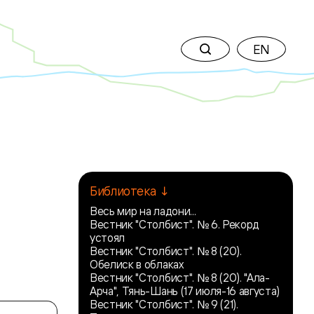
EN
Библиотека ↓
Весь мир на ладони...
Вестник "Столбист". № 6. Рекорд
устоял
Вестник "Столбист". № 8 (20).
Обелиск в облаках
Вестник "Столбист". № 8 (20). "Ала-
Арча", Тянь-Шань (17 июля-16 августа)
Вестник "Столбист". № 9 (21).