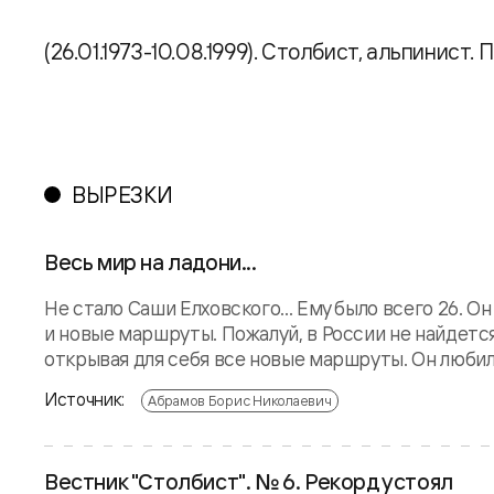
(26.01.1973-10.08.1999). Столбист, альпинист.
ВЫРЕЗКИ
Весь мир на ладони...
Не стало Саши Елховского... Ему было всего 26. О
и новые маршруты. Пожалуй, в России не найдется
открывая для себя все новые маршруты. Он любил т
Источник:
Абрамов Борис Николаевич
Вестник "Столбист". № 6. Рекорд устоял