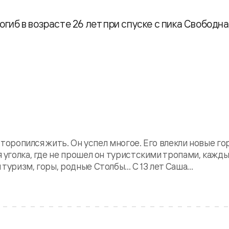
 Погиб в возрасте 26 лет при спуске с пика Свободна
н торопился жить. Он успел многое. Его влекли новые го
 уголка, где не прошел он туристскими тропами, кажды
уризм, горы, родные Столбы... С 13 лет Саша...