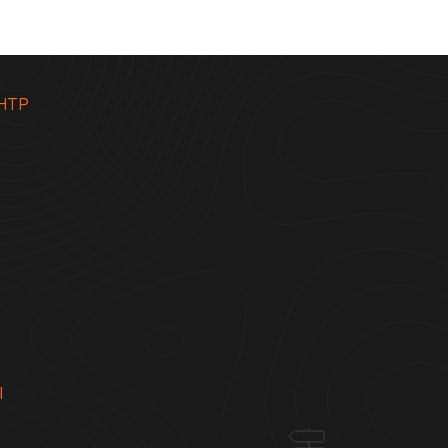
НТР
Ы