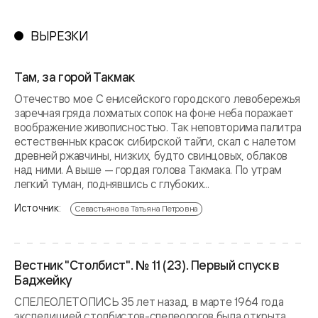
ВЫРЕЗКИ
Там, за горой Такмак
Отечество мое С енисейского городского левобережья
заречная гряда лохматых сопок на фоне неба поражает
воображение живописностью. Так неповторима палитра
естественных красок сибирской тайги, скал с налетом
древней ржавчины, низких, будто свинцовых, облаков
над ними. А выше — гордая голова Такмака. По утрам
легкий туман, поднявшись с глубоких...
Источник:
Севастьянова Татьяна Петровна
Вестник "Столбист". № 11 (23). Первый спуск в
Баджейку
СПЕЛЕОЛЕТОПИСЬ 35 лет назад, в марте 1964 года
экспедицией столбистов-спелеологов была открыта