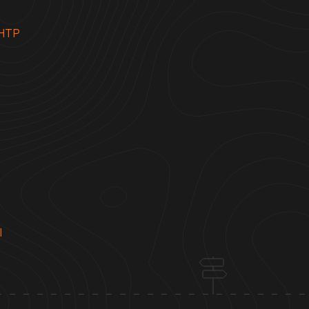
НТР
Ы