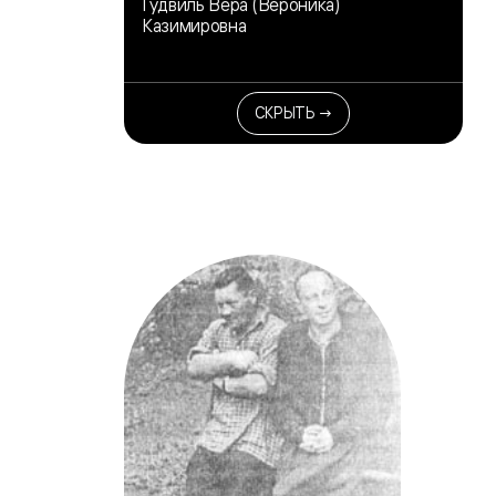
Гудвиль Вера (Вероника)
Казимировна
СКРЫТЬ →