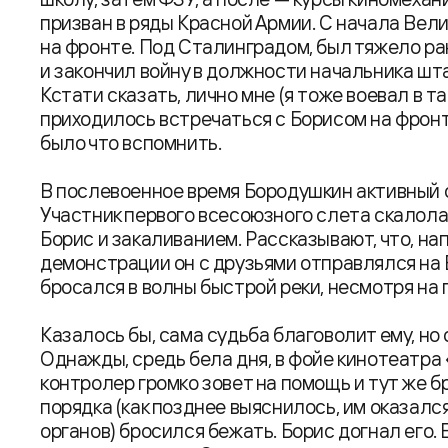
призван в ряды Красной Армии. С начала Вел
на фронте. Под Сталинградом, был тяжело ра
и закончил войну в должности начальника шт
Кстати сказать, лично мне (я тоже воевал в т
приходилось встречаться с Борисом на фронте
было что вспомнить.
В послевоенное время Бородушкин активный с
Участник первого всесоюзного слета скалолазо
Борис и закаливанием. Рассказывают, что, н
демонстрации он с друзьями отправлялся на Е
бросался в волны быстрой реки, несмотря на
Казалось бы, сама судьба благоволит ему, но
Однажды, средь бела дня, в фойе кинотеатра
контролер громко зовет на помощь и тут же б
порядка (как позднее выяснилось, им оказал
органов) бросился бежать. Борис догнал его.