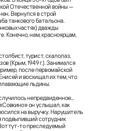
икой Отечественной войны —
нен. Вернулся в строй
аба танкового батальона.
анковых частях) дважды
. Конечно, нам, красноярцам,
толбист, турист, скалолаз.
в (Крым, 1949 г.). Занимался
апример, после первомайской
нисей и восхищал их тем, что
 плавающие льдины.
 случилось непредвиденное...
 «Совкино» он услышал, как
росился на выручку. Нарушитель
ся подвыпивший сотрудник
 Вот тут-то преследуемый