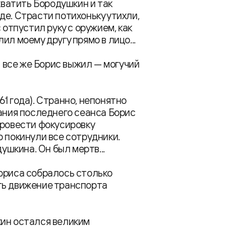
хватить Бородушкин и так
де. Страсти потихоньку утихли,
 отпустил руку с оружием, как
л моему другу прямо в лицо...
И все же Борис выжил — могучий
961 года). Странно, непонятно
чания последнего сеанса Борис
провести фокусировку
р покинули все сотрудники.
шкина. Он был мертв...
ориса собралось столько
ть движение транспорта
кин остался великим