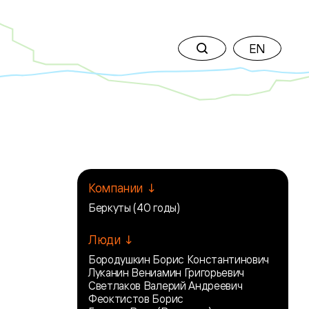
EN
Компании ↓
Беркуты (40 годы)
Люди ↓
Бородушкин Борис Константинович
Луканин Вениамин Григорьевич
Светлаков Валерий Андреевич
Феоктистов Борис