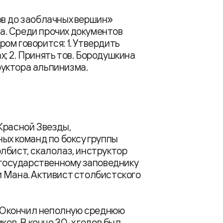
ов до заоблачных вершин»
ка. Среди прочих документов
ором говорится: 1. Утвердить
; 2. Принять тов. Бородушкина
уктора альпинизма.
Красной Звезды,
ых команд по боксу группы
толбист, скалолаз, инструктор
о государственному заповеднику
и Мана. Активист столбистского
а. Окончил неполную среднюю
ков. В конце 30-х годов был