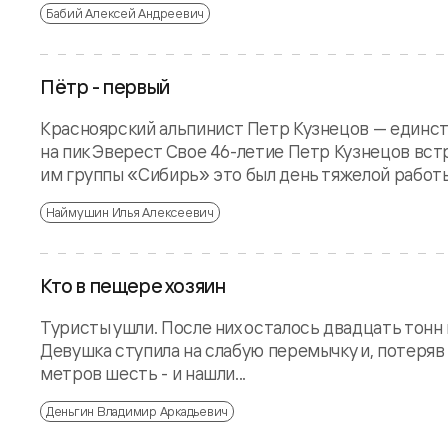
Бабий Алексей Андреевич
Пётр - первый
Красноярский альпинист Петр Кузнецов — единс
на пик Эверест Свое 46-летие Петр Кузнецов вст
им группы «Сибирь» это был день тяжелой работы 
Наймушин Илья Алексеевич
Кто в пещере хозяин
Туристы ушли. После них осталось двадцать тонн
Девушка ступила на слабую перемычку и, потеряв о
метров шесть - и нашли...
Деньгин Владимир Аркадьевич