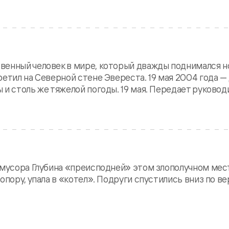
твенный человек в мире, который дважды поднимался
ретил на Северной стене Эвереста. 19 мая 2004 года —
и столь же тяжелой погоды. 19 мая. Передает руководи
 мусора Глубина «преисподней» этом злополучном мест
пору, упала в «котел». Подруги спустились вниз по ве