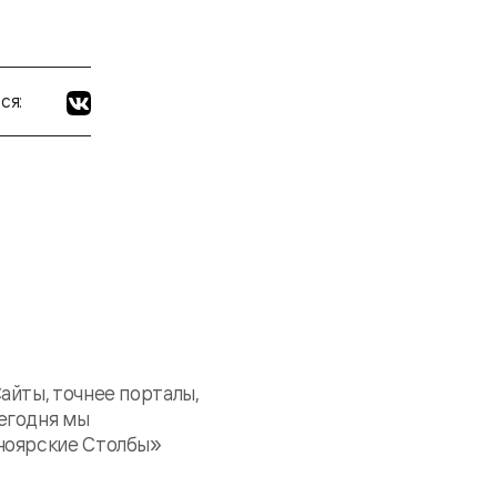
ся:
йты, точнее порталы,
Сегодня мы
ноярские Столбы»