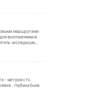
 новыми маршрутами
 для возглавляемой
тель экспедиции...
е - метров сто.
ревке - глубина была