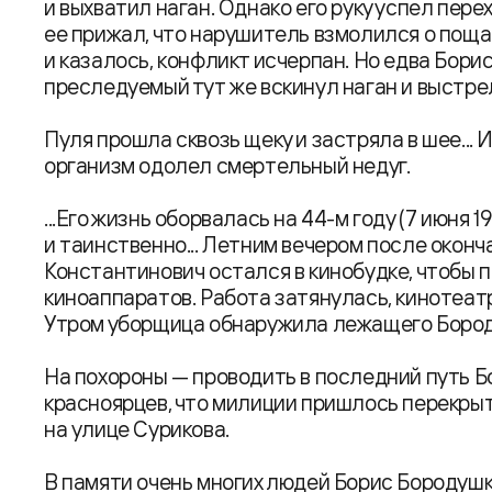
и выхватил наган. Однако его руку успел пере
ее прижал, что нарушитель взмолился о поща
и казалось, конфликт исчерпан. Но едва Борис
преследуемый тут же вскинул наган и выстрели
Пуля прошла сквозь щеку и застряла в шее... 
организм одолел смертельный недуг.
...Его жизнь оборвалась на 44-м году (7 июня 1
и таинственно... Летним вечером после окон
Константинович остался в кинобудке, чтобы 
киноаппаратов. Работа затянулась, кинотеат
Утром уборщица обнаружила лежащего Бороду
На похороны — проводить в последний путь Б
красноярцев, что милиции пришлось перекры
на улице Сурикова.
В памяти очень многих людей Борис Бородуш