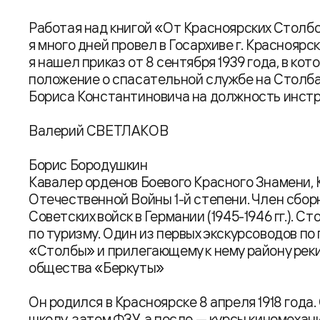
Работая над книгой «От Красноярских Столб
я много дней провел в Госархиве г. Красноярс
я нашел приказ от 8 сентября 1939 года, в кот
положение о спасательной службе на Столбах
Бориса Константиновича на должность инстр
Валерий СВЕТЛАКОВ
Борис Бородушкин
Кавалер орденов Боевого Красного Знамени, 
Отечественной Войны 1-й степени. Член сборн
Советских войск в Германии (1945-1946 гг.). С
по туризму. Один из первых экскурсоводов п
«Столбы» и прилегающему к нему району рек
общества «Беркуты»
Он родился в Красноярске 8 апреля 1918 год
школу, затем ФЗУ, а после — курсы киномехани