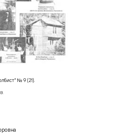
лбист" № 9 (21).
.В.
оровна