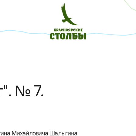
". № 7.
нтина Михайловича Шалыгина