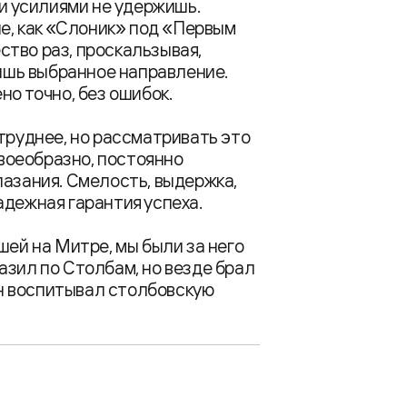
ми усилиями не удержишь.
ле, как «Слоник» под «Первым
тво раз, проскальзывая,
оишь выбранное направление.
но точно, без ошибок.
 труднее, но рассматривать это
своеобразно, постоянно
лазания. Смелость, выдержка,
адежная гарантия успеха.
шей на Митре, мы были за него
азил по Столбам, но везде брал
 он воспитывал столбовскую