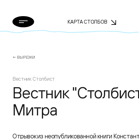
КАРТА СТОЛБОВ
← ВЫРЕЗКИ
Вестник Столбист
Вестник "Столбист
Митра
Отрывок из неопубликованной книги Конста