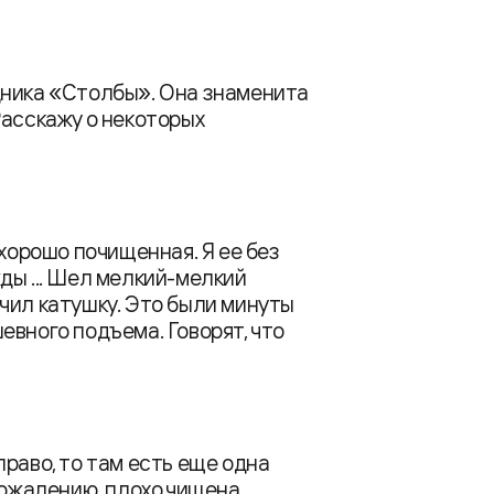
дника «Столбы». Она знаменита
Расскажу о некоторых
 хорошо почищенная. Я ее без
ды ... Шел мелкий-мелкий
чил катушку. Это были минуты
евного подъема. Говорят, что
раво, то там есть еще одна
сожалению, плохо чищена,