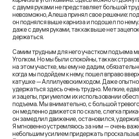
с двумя руками не представляет большой тру
невозможно, Алеша принял свое решение: под
он поднялся выше карниза и подошел по нему
даже с двумя руками, так как выше нет зацепо
держаться.
Самим трудным для него участком подъема м
Уголком. Но мы были спокойны, так как страхо
на этом участке, мы ему не дадим, обязатель
когда мы подойдем к нему, пошел вправо ввер
катушке — Аллилуевским ходом. Даже опытном
удержаться здесь очень трудно. Мелкие, едва
и зацепы, при умелом их использовании обес
подъема. Мы внимательно, с большой тревого
он медленно движется по скале, слегка прикас
он замедлил движение, остановился, удержив
Я мгновенно устремляюсь за ним — очень важ
небольшим усилием придержать проскальзыван