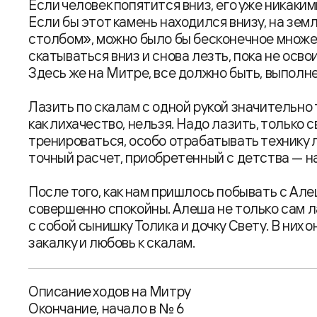
Если человек попятится вниз, его уже никаки
Если бы этот камень находился внизу, на зем
столбом», можно было бы бесконечное множес
скатываться вниз и снова лезть, пока не осв
Здесь же на Митре, все должно быть, выполне
Лазить по скалам с одной рукой значительно
как лихачество, нельзя. Надо лазить, только 
тренироваться, особо отрабатывать технику 
точный расчет, приобретенный с детства — н
После того, как нам пришлось побывать с Але
совершенно спокойны. Алеша не только сам л
с собой сынишку Толика и дочку Свету. В них
закалку и любовь к скалам.
Описание ходов на Митру
Окончание, начало в № 6