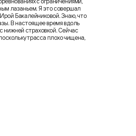
оревнованиях с ограничениями,
ным лазаньем. Я это совершал
Ирой Бакалейниковой. Знаю, что
азы. В настоящее время вдоль
с нижней страховкой. Сейчас
 поскольку трасса плохо чищена,