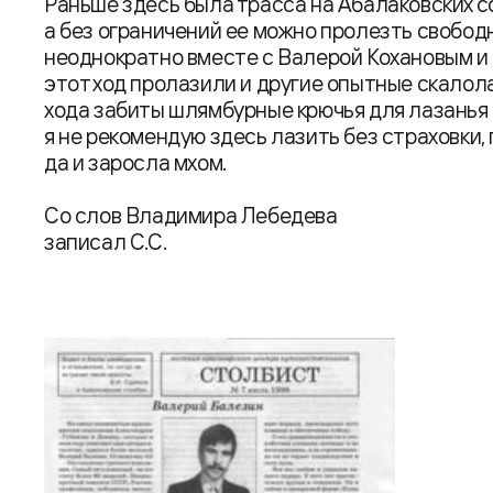
Раньше здесь была трасса на Абалаковских с
а без ограничений ее можно пролезть свобод
неоднократно вместе с Валерой Кохановым и 
этот ход пролазили и другие опытные скалол
хода забиты шлямбурные крючья для лазанья 
я не рекомендую здесь лазить без страховки,
да и заросла мхом.
Со слов Владимира Лебедева
записал С.С.