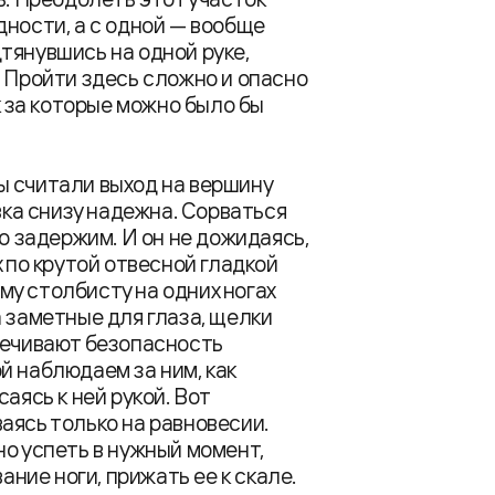
дности, а с одной — вообще
тянувшись на одной руке,
. Пройти здесь сложно и опасно
к за которые можно было бы
ы считали выход на вершину
вка снизу надежна. Сорваться
но задержим. И он не дожидаясь,
х по крутой отвесной гладкой
у столбисту на одних ногах
 заметные для глаза, щелки
печивают безопасность
й наблюдаем за ним, как
аясь к ней рукой. Вот
аясь только на равновесии.
но успеть в нужный момент,
ие ноги, прижать ее к скале.