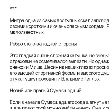
***
Митра одна из самых доступных скал запове
своими короткими и очень опасными ходами. 
малоизвестных.
Ребро с юго-западной стороны
Это гладкая очень сложная катушка, не очень
страховки не осмеливался вылезти. Но однаж
снежок и Миша Шерин на наших глазах проско
его высшей спортивной формы и высокого душ
эту катушку проходил и Владимир Теплых.
Новый или правый Сумасшедший
Если в начале Сумасшедшего хода шагнуть в п
щель по которой можно выйти наверх. Она, к 