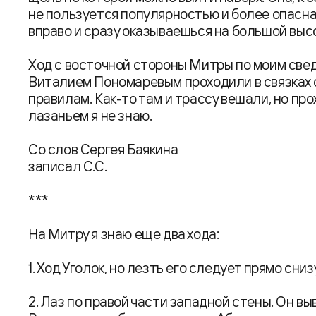
не пользуется популярностью и более опасна
вправо и сразу оказываешься на большой высо
Ход с восточной стороны Митры по моим све
Виталием Пономаревым проходили в связках 
правилам. Как-то там и трассу вешали, но пр
лазаньем я не знаю.
Со слов Сергея Баякина
записал С.С.
***
На Митру я знаю еще два хода:
1. Ход Уголок, но лезть его следует прямо сниз
2. Лаз по правой части западной стены. Он в