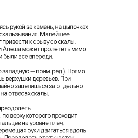
сь рукой за камень, на цыпочках
роскальзывания. Малейшее
привести к срыву со скалы.
нии Алеша может пролететь мимо
ти были все впереди.
 западную — прим. ред.). Прямо
шь верхушки деревьев. При
чайно зацепишься за отдельно
на отвесах скалы.
 преодолеть
по верху которого проходит
альцев на уровне плеч,
перемещая руки двигаться вдоль
ь. Преодолеть этот участок