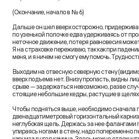
(Окончание, начало в № 6)
Дальше он шел вверх осторожно, придерживая
по узенькой полочке едва удерживаясь от п
неточное движение, потеря равновесия может 
Я на страховке переживаю, так как при паде
меня, и я ничем не смогу ему помочь. Труднос
Выходим на отвесную северную стену (видимо
вверх подъема нет. Внизу пропасть, видны ли
срыве — задержаться невозможно, разве слу
стоящие небольшие кедры, растущие в щелях 
Чтобы подняться выше, необходимо сначала
двенадцатиметровый горизонтальный карниз, 
неглубокая щель. Держась за нее фалангами п
упираясь ногами в стену, надо попеременно 
карниза в угол камина. Здесь можно отдохнут