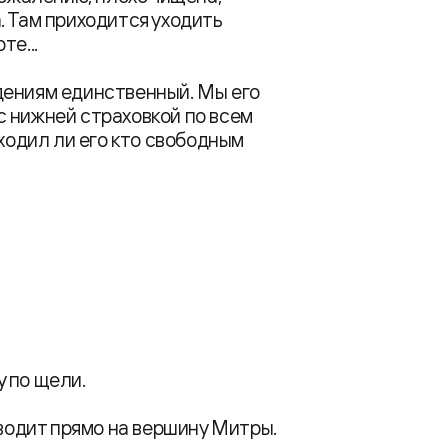
. Там приходится уходить
те...
дениям единственный. Мы его
с нижней страховкой по всем
оходил ли его кто свободным
у по щели.
ыводит прямо на вершину Митры.