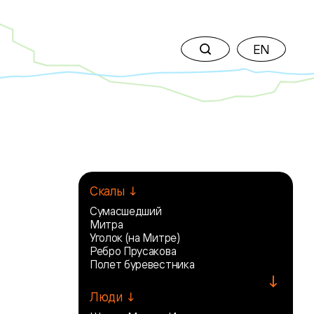
EN
Скалы ↓
Сумасшедший
Митра
Уголок (на Митре)
Ребро Прусакова
Полет буревестника
↓
Люди ↓