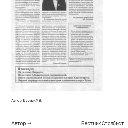
Автор: Бурмак У.В.
Автор →
Вестник Столбист