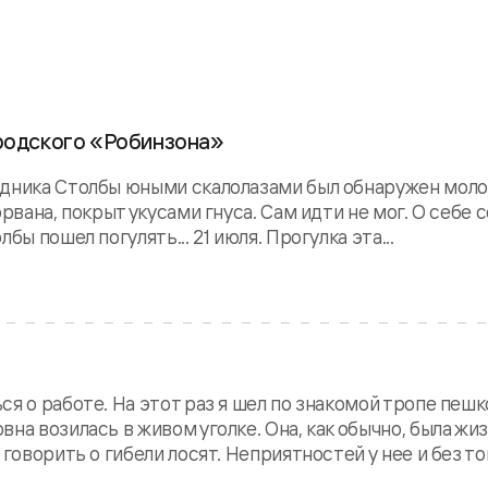
ородского «Робинзона»
едника Столбы юными скалолазами был обнаружен моло
рвана, покрыт укусами гнуса. Сам идти не мог. О себе 
ы пошел погулять... 21 июля. Прогулка эта...
я о работе. На этот раз я шел по знакомой тропе пешк
а возилась в живом уголке. Она, как обычно, была жиз
оворить о гибели лосят. Неприятностей у нее и без того