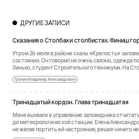
ДРУГИЕ ЗАПИСИ
Сказания о Столбах и столбистах. Финиш г
Утром 26 июля в районе скалы «Крепость» запов
состоянии. Он говорил не очень связно, одежда по
Зинько, студент Строительного техникума. На Столб
Тронин Владимир Александрович
Тринадцатый кордон. Глава тринадцатая
Меня вызвали в управление заповедника отчитатьс
до метеорологической станции. Елена Александровн
не желая портить ей настроение, решил ничего не г