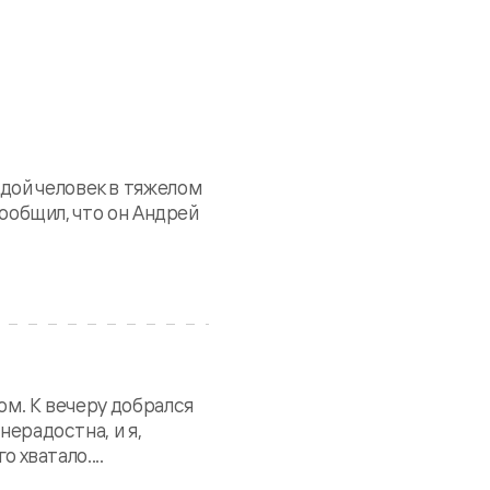
дой человек в тяжелом
сообщил, что он Андрей
ом. К вечеру добрался
нерадостна, и я,
 хватало....