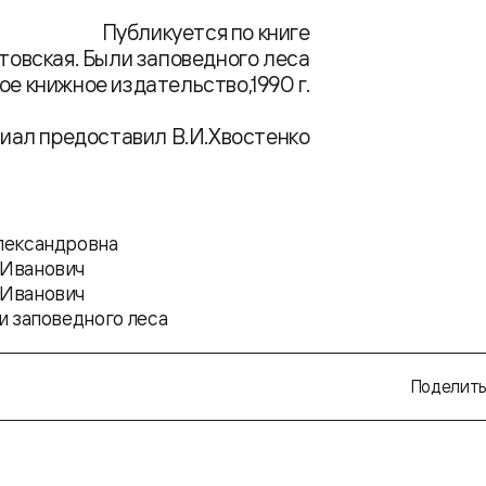
Публикуется по книге
утовская. Были заповедного леса
е книжное издательство,1990 г.
иал предоставил В.И.Хвостенко
лександровна
 Иванович
 Иванович
и заповедного леса
Поделить