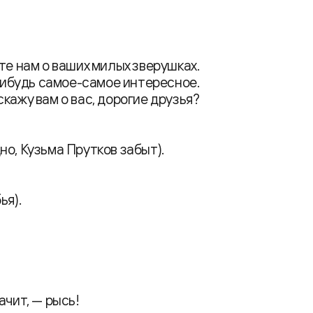
е нам о ваших милых зверушках.
ибудь самое-самое интересное.
скажу вам о вас, дорогие друзья?
о, Кузьма Прутков забыт).
ья).
ачит, — рысь!