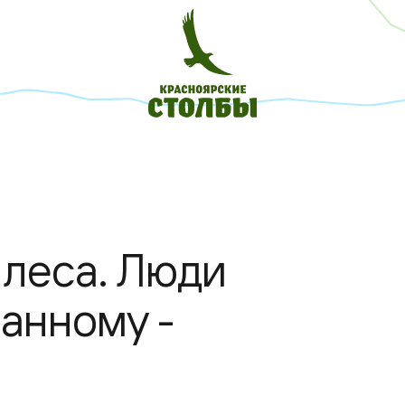
 леса. Люди
анному -