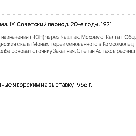
. IY. Советский период. 20-е годы. 1921
 назначения (ЧОН) через Каштак, Моховую, Калтат. Об
дножия скалы Монах, переименованного в Комсомолец.
лба основал стоянку Закатная. Степан Астахов расчищае
ные Яворским на выставку 1966 г.