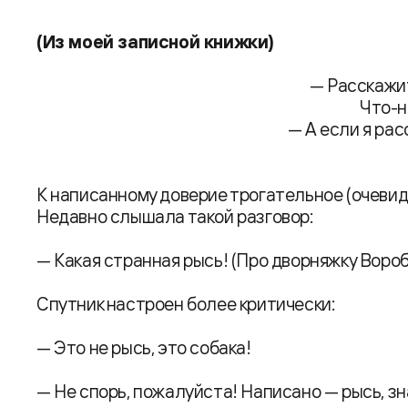
(Из моей записной книжки)
— Расскажит
Что-н
— А если я рас
К написанному доверие трогательное (очевидн
Недавно слышала такой разговор:
— Какая странная рысь! (Про дворняжку Вороб
Спутник настроен более критически:
— Это не рысь, это собака!
— Не спорь, пожалуйста! Написано — рысь, зн