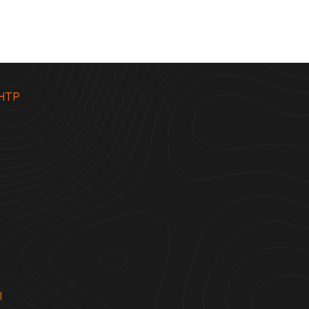
НТР
Ы