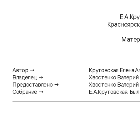
Е.А.Кр
Красноярско
Матер
Автор →
Крутовская Елена А
Владелец →
Хвостенко Валерий
Предоставлено →
Хвостенко Валерий
Собрание →
Е.А.Крутовская. Был