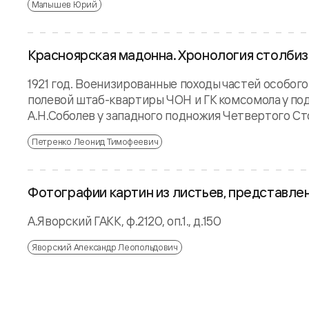
Малышев Юрий
Красноярская мадонна. Хронология столбизма
1921 год. Военизированные походы частей особого
полевой штаб-квартиры ЧОН и ГК комсомола у по
А.Н.Соболев у западного подножия Четвертого Сто
Петренко Леонид Тимофеевич
Фотографии картин из листьев, представлен
А.Яворский ГАКК, ф.2120, оп.1., д.150
Яворский Александр Леопольдович