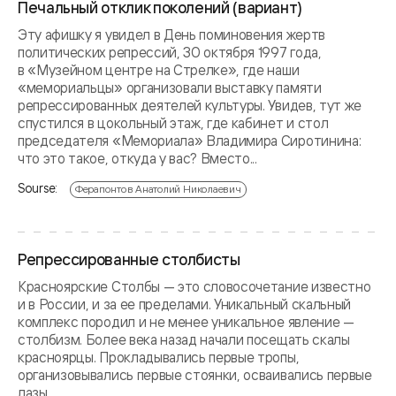
Печальный отклик поколений (вариант)
Эту афишку я увидел в День поминовения жертв
политических репрессий, 30 октября 1997 года,
в «Музейном центре на Стрелке», где наши
«мемориальцы» организовали выставку памяти
репрессированных деятелей культуры. Увидев, тут же
спустился в цокольный этаж, где кабинет и стол
председателя «Мемориала» Владимира Сиротинина:
что это такое, откуда у вас? Вместо...
Sourse:
Ферапонтов Анатолий Николаевич
Репрессированные столбисты
Красноярские Столбы — это словосочетание известно
и в России, и за ее пределами. Уникальный скальный
комплекс породил и не менее уникальное явление —
столбизм. Более века назад начали посещать скалы
красноярцы. Прокладывались первые тропы,
организовывались первые стоянки, осваивались первые
лазы...