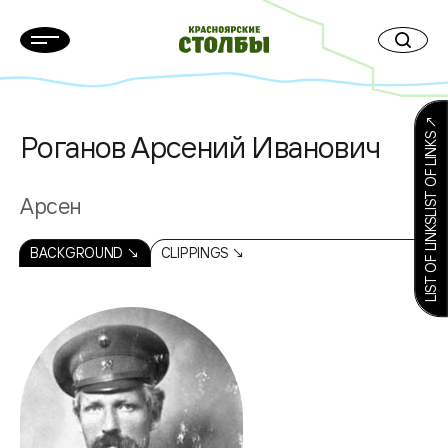
LIST OF LINKSLIST OF LINKS ↗
Роганов Арсений Иванович
Арсен
BACKGROUND ↘
CLIPPINGS ↘