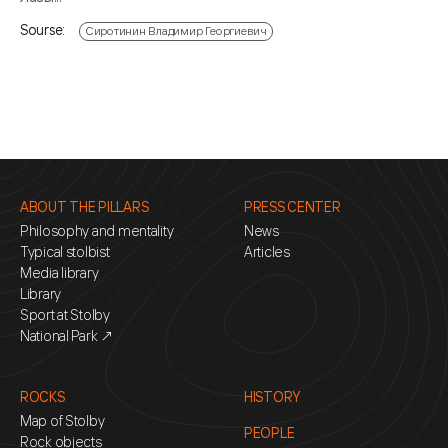
Sourse:
Сиротинин Владимир Георгиевич
ABOUT THE PILLARS
PRESS CENTER
Philosophy and mentality
News
Typical stolbist
Articles
Media library
Library
Sport at Stolby
National Park ↗
ROCKS
HISTORY
Map of Stolby
PEOPLE
Rock objects