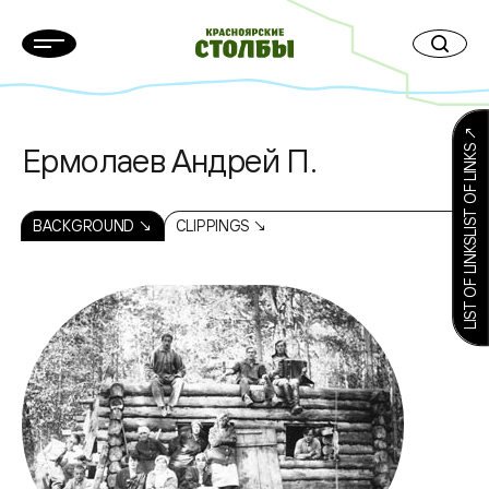
LIST OF LINKSLIST OF LINKS ↗
Ермолаев Андрей П.
BACKGROUND ↘
CLIPPINGS ↘