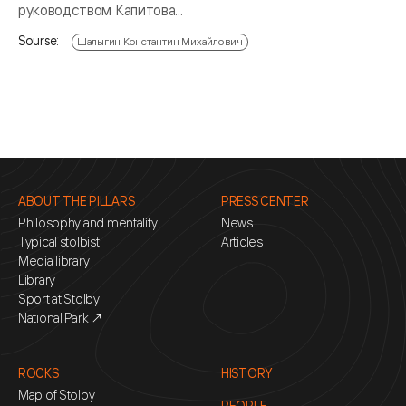
руководством Капитова...
Sourse:
Шалыгин Константин Михайлович
ABOUT THE PILLARS
PRESS CENTER
Philosophy and mentality
News
Typical stolbist
Articles
Media library
Library
Sport at Stolby
National Park ↗
ROCKS
HISTORY
Map of Stolby
PEOPLE