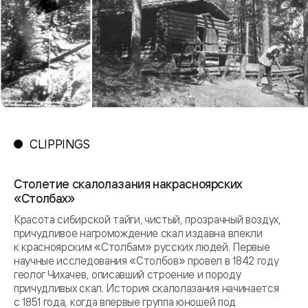
CLIPPINGS
Столетие скалолазания накрасноярских
«Столбах»
Красота сибирской тайги, чистый, прозрачный воздух,
причудливое нагромождение скал издавна влекли
к красноярским «Столбам» русских людей. Первые
научные исследования «Столбов» провел в 1842 году
геолог Чихачев, описавший строение и породу
причудливых скал. История скалолазания начинается
с 1851 года, когда впервые группа юношей под