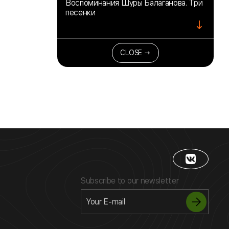
Воспоминания Шуры Балаганова. Три
песенки
↓
CLOSE →
Subscribe to our newsletter