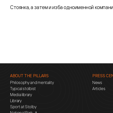
Стоянка, а затем и изба одноименной компани
ABOUT THE PILLARS
PRESS CE
Philosophy and mentality
News
Typical stolbist
Articles
Media library
Library
Sport at Stolby
National Park ↗