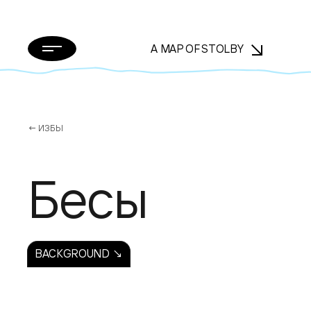
A MAP OF STOLBY
← ИЗБЫ
Бесы
BACKGROUND ↘