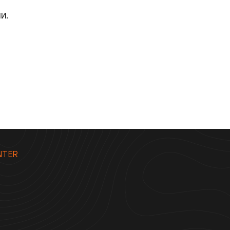
и.
NTER