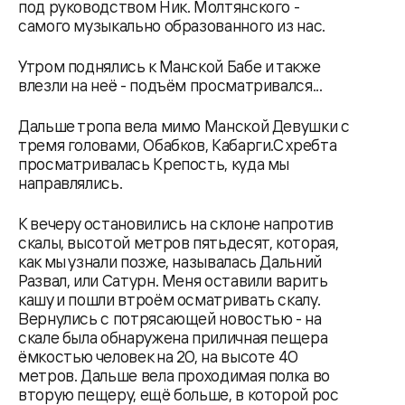
под руководством Ник. Молтянского -
самого музыкально образованного из нас.
Утром поднялись к Манской Бабе и также
влезли на неё - подъём просматривался...
Дальше тропа вела мимо Манской Девушки с
тремя головами, Обабков, Кабарги.С хребта
просматривалась Крепость, куда мы
направлялись.
К вечеру остановились на склоне напротив
скалы, высотой метров пятьдесят, которая,
как мы узнали позже, называлась Дальний
Развал, или Сатурн. Меня оставили варить
кашу и пошли втроём осматривать скалу.
Вернулись с потрясающей новостью - на
скале была обнаружена приличная пещера
ёмкостью человек на 20, на высоте 40
метров. Дальше вела проходимая полка во
вторую пещеру, ещё больше, в которой рос