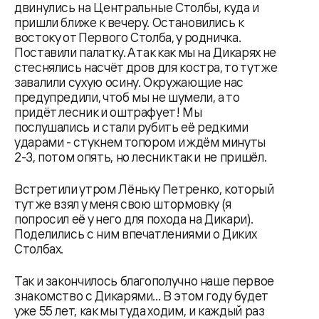
двинулись на Центральные Столбы, куда и
пришли ближе к вечеру. Остановились к
востоку от Первого Столба, у родничка.
Поставили палатку. А так как мы на Дикарях не
стеснялись насчёт дров для костра, то тут же
завалили сухую осину. Окружающие нас
предупредили, чтоб мы не шумели, а то
придёт лесник и оштрафует! Мы
послушались и стали рубить её редкими
ударами - стукнем топором и ждём минуты
2-3, потом опять, но лесник так и не пришёл.
Встретили утром Лёньку Петренко, который
тут же взял у меня свою штормовку (я
попросил её у него для похода на Дикари).
Поделились с ним впечатлениями о Диких
Столбах.
Так и закончилось благополучно наше первое
знакомство с Дикарями... В этом году будет
уже 55 лет, как мы туда ходим, и каждый раз