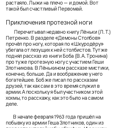
растаяло. Лыжи на плечо — и домой. Вот
такой был счастливый Первомай.
Приключения протезной ноги
Перечитывал недавно книгу Лёньки (Л. Т.)
Петренко. В разделе «Демоны Столбов»
прочёл про ногу, которая по «Шкуродёру»
убегала от лезущих к ней столбистов. Тут же
поднял рассказ из книги Боба (В. А. Тронина)
про ту же протезную ногу с участием Геши
Злотникова. В Лёнькином рассказе мистики,
конечно, больше. Да и воображение у него
богатейшее. Боб же писал по рассказам
друзей, так как сам в это время служил в
армии. А поскольку я был участником этой
хохмы, то расскажу, как это было на самом
деле.
В начале февраля 1963 года пришёл на
побывку из армии Геша Злотников, один из