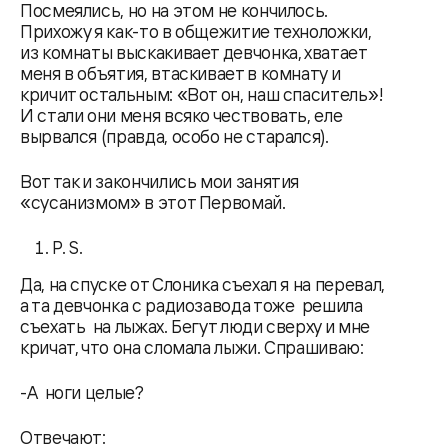
Посмеялись, но на этом не кончилось.
Прихожу я как-то в общежитие техноложки,
из комнаты выскакивает девчонка, хватает
меня в объятия, втаскивает в комнату и
кричит остальным: «Вот он, наш спаситель»!
И стали они меня всяко чествовать, еле
вырвался (правда, особо не старался).
Вот так и закончились мои занятия
«сусанизмом» в этот Первомай.
P. S.
Да, на спуске от Слоника съехал я на перевал,
а та девчонка с радиозавода тоже решила
съехать на лыжах. Бегут люди сверху и мне
кричат, что она сломала лыжи. Спрашиваю:
-А ноги целые?
Отвечают: