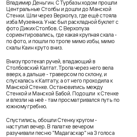
Владимир Деньгин. С Турбазы ходом прошли
Центральные Столбы и дошли до Манской
Стенки. Шли через Верхопуз, где ещё стояла
изба Музеянка. У нас был раскладной буклет с
фото Диких Столбов. С Верхопуза
сориентировались, где какая крупная скала -
по фото, и пошли по тропе мимо избы, мимо
скалы Каин круто вниз.
Внизу протекал ручей, впадающий в
Столбовский Калтат. Тропа через него вела
вверх, а дальше - траверсом по склону, и
спускалась к Калтату, а от него проходила к
Манской Стенке. Остановились между
Стенкой и Манской Бабой. Подошли к Стенке
и влезли на неё - там просматривался путь по
южному гребню.
Спустились, обошли Стенку кругом -
наступил вечер. В палатке вечером
разучивали песню "Мадагаскар" на 3 голоса