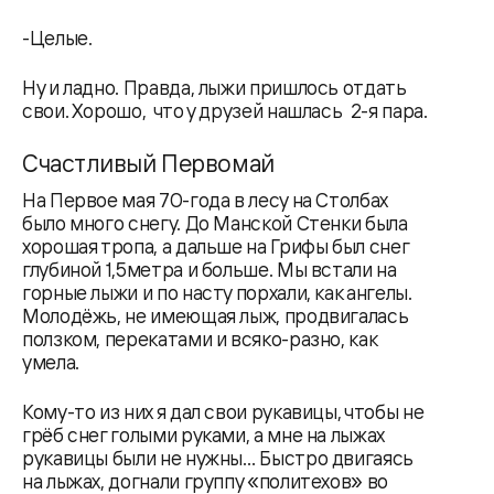
-Целые.
Ну и ладно. Правда, лыжи пришлось отдать
свои. Хорошо, что у друзей нашлась 2-я пара.
Счастливый Первомай
На Первое мая 70-года в лесу на Столбах
было много снегу. До Манской Стенки была
хорошая тропа, а дальше на Грифы был снег
глубиной 1,5метра и больше. Мы встали на
горные лыжи и по насту порхали, как ангелы.
Молодёжь, не имеющая лыж, продвигалась
ползком, перекатами и всяко-разно, как
умела.
Кому-то из них я дал свои рукавицы, чтобы не
грёб снег голыми руками, а мне на лыжах
рукавицы были не нужны… Быстро двигаясь
на лыжах, догнали группу «политехов» во