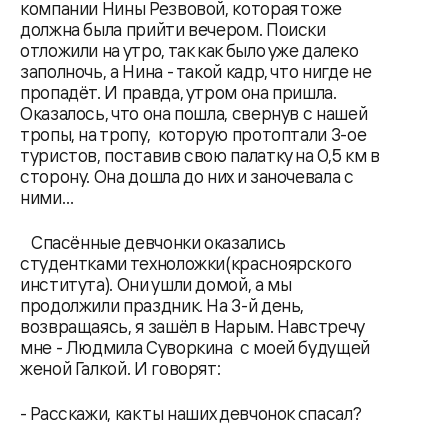
компании Нины Резвовой, которая тоже
должна была прийти вечером. Поиски
отложили на утро, так как было уже далеко
заполночь, а Нина - такой кадр, что нигде не
пропадёт. И правда, утром она пришла.
Оказалось, что она пошла, свернув с нашей
тропы, на тропу, которую протоптали 3-ое
туристов, поставив свою палатку на 0,5 км в
сторону. Она дошла до них и заночевала с
ними…
Спасённые девчонки оказались
студентками техноложки(красноярского
института). Они ушли домой, а мы
продолжили праздник. На 3-й день,
возвращаясь, я зашёл в Нарым. Навстречу
мне - Людмила Суворкина с моей будущей
женой Галкой. И говорят:
- Расскажи, как ты наших девчонок спасал?