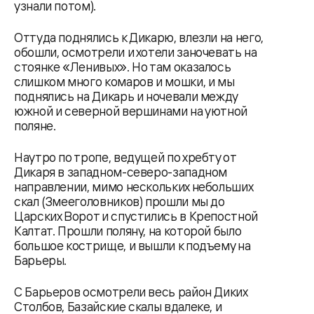
узнали потом).
Оттуда поднялись к Дикарю, влезли на него,
обошли, осмотрели и хотели заночевать на
стоянке «Ленивых». Но там оказалось
слишком много комаров и мошки, и мы
поднялись на Дикарь и ночевали между
южной и северной вершинами на уютной
поляне.
Наутро по тропе, ведущей по хребту от
Дикаря в западном-северо-западном
направлении, мимо нескольких небольших
скал (Змееголовников) прошли мы до
Царских Ворот и спустились в Крепостной
Калтат. Прошли поляну, на которой было
большое кострище, и вышли к подъему на
Барьеры.
С Барьеров осмотрели весь район Диких
Столбов, Базайские скалы вдалеке, и