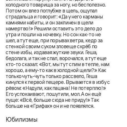
холодного товарища за ногу, но бесполезно.
Потом он влез поглубже в щель, ощупал
страдальца и говорит: «Да у него карманы
камнями набиты, и он заклинен в щели
намертво!» Решили оставить это дело до
утра и пошли на ночевку. Но сон как-то не
шел, а тут еще, при порывах ветра, кедр за
стенкой своим суком зловеще скрёб по
стене избы, издавая жуткие звуки. Геша,
бедолага, и так не спал, ворочался, а тут еще
кто-то сказал: «Вот, мы тут спим в тепле, нам
хорошо, а ему-то как в холодной щели?» Как
только чуть-чуть только рассвело, Геша
кинулся к первой пещере. Врывается в избу с
рёвом: «Надули, как пацана! Не потерплю!»
Его успокаивают, пошутили, мол. А он ещё
пуще: «Всё, больше сюда не приду!» Так
больше на «Грифах» он и не появлялся.
Юбилизмы