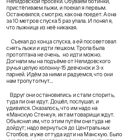
Нелидовской просеки. Обуваем ботинки,
пристёгиваем лыжи, и поехал я первым.
Остановился, смотрю, как она поедет. А она
за 10 метров спуска 5 раз упала. И понял я,
что лыжница из неё никакая.
Съехал до конца спуска, а ей посоветовал
снять лыжи и идти пешком. Тропа была
протоптана не очень, но идти можно.
Догнали мы на подъёме от Нелидовского
ручья целую колонну-15 девчонок и 3-х
парней. Идём за ними и радуемся, что они
нам тропу топчут…
Вдруг они остановились и стали спорить,
туда ли они идут. Дошёл, послушал, и
удивился. Оказалось, что им надо на
«Манскую Стенку», их там товарищи ждут.
Объяснил им, что этим путём они туда не
дойдут; надо вернуться до Центральных
Столбов, и уже оттуда идти на Манскую. Было