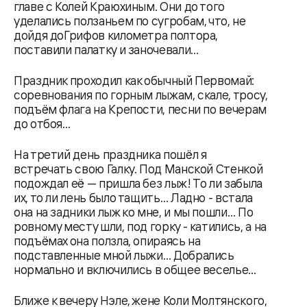
главе с Колей Краюхиным. Они до того
уделались ползаньем по сугробам, что, не
дойдя доГрифов километра полтора,
поставили палатку и заночевали…
Праздник проходил как обычный Первомай:
соревнования по горным лыжам, скале, тросу,
подъём флага на Крепости, песни по вечерам
до отбоя…
На третий день праздника пошёл я
встречать свою Галку. Под Манской Стенкой
подождал её — пришла без лыж! То ли забыла
их, то ли лень было тащить… Ладно - встала
она на задники лыж ко мне, и мы пошли… По
ровному месту шли, под горку - катились, а на
подъёмах она ползла, опираясь на
подставленные мной лыжи… Добрались
нормально и включились в общее веселье…
Ближе к вечеру Нэле, жене Коли Молтянского,