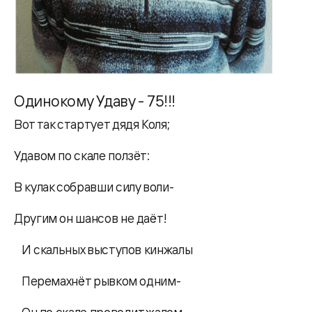
Одинокому Удаву - 75!!!
Вот так стартует дядя Коля;
Удавом по скале ползёт:
В кулак собравши силу воли-
Другим он шансов не даёт!
И скальных выступов кинжалы
Перемахнёт рывком одним-