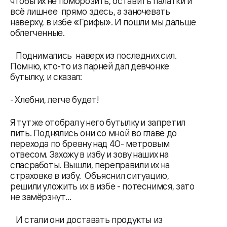
чтобы их не поморозить, оставить палатки и
всё лишнее прямо здесь, а заночевать
наверху, в избе «Грифы». И пошли мы дальше
облегченные.
Поднимались наверх из последних сил.
Помню, кто-то из парней дал девчонке
бутылку, и сказал:
- Хлебни, легче будет!
Я тут же отобрал у него бутылку и запретил
пить. Поднялись они со мной во главе до
перехода по бревну над 40- метровым
отвесом. Захожу в избу и зову наших на
спасработы. Вышли, переправили их на
страховке в избу. Объяснил ситуацию,
решили уложить их в избе - потеснимся, зато
не замёрзнут…
И стали они доставать продукты из