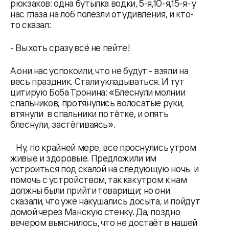
рюкзаков: одна бутылка водки, 5-я,10-я,15-я- у
нас глаза на лоб полезли от удивления, и кто-
то сказал:
- Вы хоть сразу всё не пейте!
А они нас успокоили, что не будут - взяли на
весь праздник. Стали укладываться. И тут
цитирую Боба Тронина: «Блеснули молнии
спальников, протянулись волосатые руки,
втянули в спальники по тётке, и опять
блеснули, застёгиваясь».
Ну, по крайней мере, все проснулись утром
живые и здоровые. Предложили им
устроиться под скалой на следующую ночь и
помочь с устройством, так как утром к нам
должны были прийти товарищи; но они
сказали, что уже накушались досыта, и пойдут
домой через Манскую стенку. Да, поздно
вечером выяснилось, что не достаёт в нашей