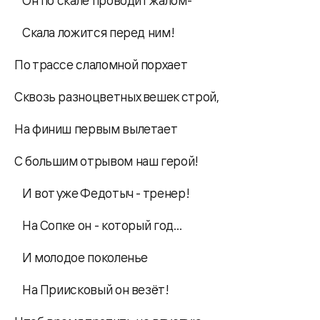
Он по скале проводит жалом-
Скала ложится перед ним!
По трассе слаломной порхает
Сквозь разноцветных вешек строй,
На финиш первым вылетает
С большим отрывом наш герой!
И вот уже Федотыч - тренер!
На Сопке он - который год…
И молодое поколенье
На Приисковый он везёт!