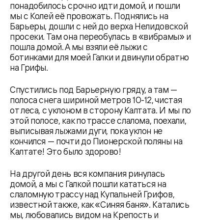
понадобилось срочно идти домой, и пошли
мы с Колей её провожать. Поднялись на
Барьеры, дошли с ней до верха Нелидовской
просеки. Там она переобулась в «вибрамы» и
пошла домой. А мы взяли её лыжи с
ботинками для моей Галки и двинули обратно
на Грифы.
Спустились под Барьерную гряду, а там —
полоса снега шириной метров 10-12, чистая
от леса, с уклоном в сторону Калтата. И мы по
этой полосе, как по трассе слалома, поехали,
выписывая лыжами дуги, пока уклон не
кончился — почти до Пионерской поляны на
Калтате! Это было здорово!
На другой день вся компания ринулась
домой, а мы с Галкой пошли кататься на
слаломную трассу над Купальней Грифов,
известной также, как «Синяя баня». Катались
мы, любовались видом на Крепость и