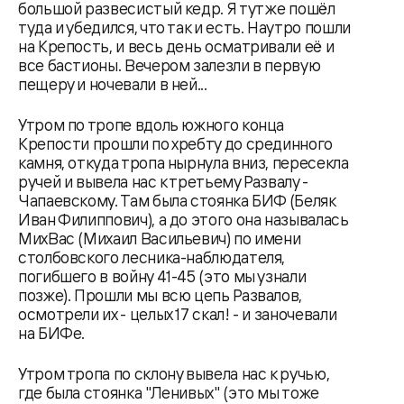
большой развесистый кедр. Я тут же пошёл
туда и убедился, что так и есть. Наутро пошли
на Крепость, и весь день осматривали её и
все бастионы. Вечером залезли в первую
пещеру и ночевали в ней...
Утром по тропе вдоль южного конца
Крепости прошли по хребту до срединного
камня, откуда тропа нырнула вниз, пересекла
ручей и вывела нас к третьему Развалу -
Чапаевскому. Там была стоянка БИФ (Беляк
Иван Филиппович), а до этого она называлась
МихВас (Михаил Васильевич) по имени
столбовского лесника-наблюдателя,
погибшего в войну 41-45 (это мы узнали
позже). Прошли мы всю цепь Развалов,
осмотрели их - целых 17 скал! - и заночевали
на БИФе.
Утром тропа по склону вывела нас к ручью,
где была стоянка "Ленивых" (это мы тоже