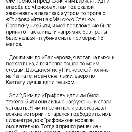
уже темно, и предложил я им вариант: идти
вперёд до «Грифов», там под скалой
заночевать в палатках, а утром по тропе с
«Грифов» уйти на «Манскую Стенку».
Палатки у них были, и моё предложение было
принято, так как идти напрямик, без тропы
было нельзя - глубина снега примерно 1,5
метра.
Дошли мы до «Барьеров», я встал на лыжи и
поехал вниз, а вся толпа пошла по моим
следам. Дождался их у Пионерской поляны
на Калтате, и сам снял лыжи: вверх по
Калтату лучше идти пешком.
Эти 2,5 км до «Грифов» идти им было
тяжело: были они сильно нагружены, и стали
уставать. Я им и песни пел, и рассказывал
всякие истории - старался подбодрить, но в
километре до «Грифов» они иссякли
окончательно. Тогда я принял решение -