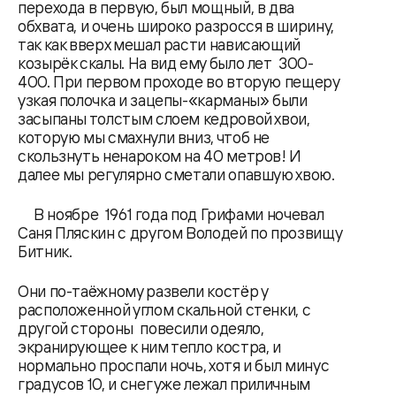
перехода в первую, был мощный, в два
обхвата, и очень широко разросся в ширину,
так как вверх мешал расти нависающий
козырёк скалы. На вид ему было лет 300-
400. При первом проходе во вторую пещеру
узкая полочка и зацепы-«карманы» были
засыпаны толстым слоем кедровой хвои,
которую мы смахнули вниз, чтоб не
скользнуть ненароком на 40 метров! И
далее мы регулярно сметали опавшую хвою.
В ноябре 1961 года под Грифами ночевал
Саня Пляскин с другом Володей по прозвищу
Битник.
Они по-таёжному развели костёр у
расположенной углом скальной стенки, с
другой стороны повесили одеяло,
экранирующее к ним тепло костра, и
нормально проспали ночь, хотя и был минус
градусов 10, и снег уже лежал приличным