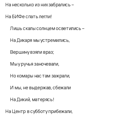
На несколько из них забрались –
На БИФе спать легли!
Лишь скалы солнцем осветились –
На Дикаря мы устремились,
Вершину взяли враз;
Мы у ручья заночевали,
Но комары нас там зажрали,
И мы, не выдержав, сбежали
На Дикий, матерясь!
На Центр в субботу прибежали,