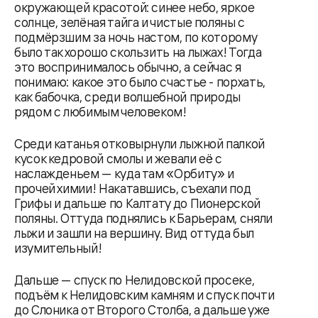
окружающей красотой: синее небо, яркое
солнце, зелёная тайга и чистые поляны с
подмёрзшим за ночь настом, по которому
было так хорошо скользить на лыжах! Тогда
это воспринималось обычно, а сейчас я
понимаю: какое это было счастье - порхать,
как бабочка, среди волшебной природы
рядом с любимым человеком!
Среди катанья отковырнули лыжной палкой
кусок кедровой смолы и жевали её с
наслажденьем — куда там «Орбиту» и
прочей химии! Накатавшись, съехали под
Грифы и дальше по Калтату до Пионерской
поляны. Оттуда поднялись к Барьерам, сняли
лыжи и зашли на вершину. Вид оттуда был
изумительный!
Дальше — спуск по Нелидовской просеке,
подъём к Нелидовским камням и спуск почти
до Слоника от Второго Столба, а дальше уже