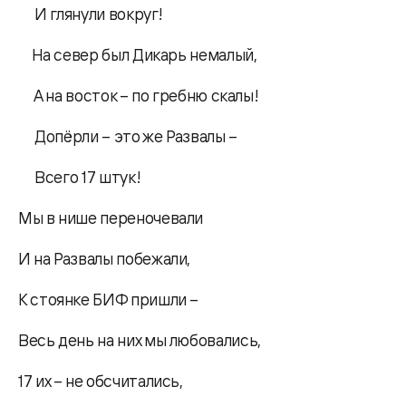
И глянули вокруг!
На север был Дикарь немалый,
А на восток – по гребню скалы!
Допёрли – это же Развалы –
Всего 17 штук!
Мы в нише переночевали
И на Развалы побежали,
К стоянке БИФ пришли –
Весь день на них мы любовались,
17 их – не обсчитались,