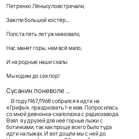
Петренко Лёньку повстречали,
Зажгли большой костёр…
Полста пять лет уж миновало,
Нас манят горы, нам всё мало,
И на родные наши скалы
Мы ходим до сих пор!
Сусанин поневоле …
В году 1967/1968 собрался я идти на
«Грифы», праздновать 1-е мая. Попросилась
со мной девчонка-скалолазка с радиозавода.
Взял я у друзей для неё горные лыжи с
ботинками, так как проще всего было туда
идти на лыжах. И вот дошли мы с ней до