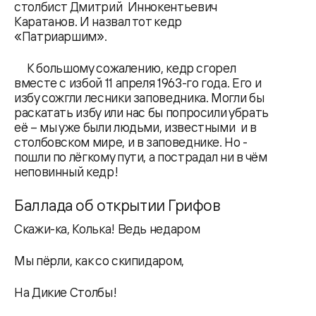
столбист Дмитрий Иннокентьевич
Каратанов. И назвал тот кедр
«Патриаршим».
К большому сожалению, кедр сгорел
вместе с избой 11 апреля 1963-го года. Его и
избу сожгли лесники заповедника. Могли бы
раскатать избу или нас бы попросили убрать
её – мы уже были людьми, известными и в
столбовском мире, и в заповеднике. Но -
пошли по лёгкому пути, а пострадал ни в чём
неповинный кедр!
Баллада об открытии Грифов
Скажи-ка, Колька! Ведь недаром
Мы пёрли, как со скипидаром,
На Дикие Столбы!