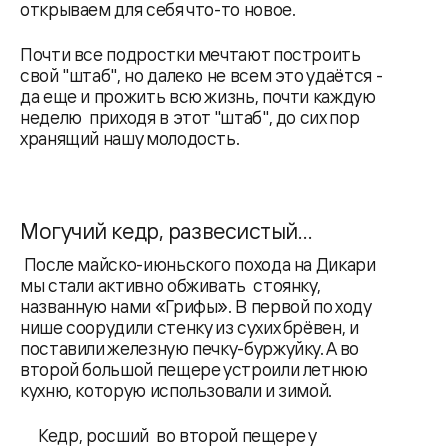
открываем для себя что-то новое.
Почти все подростки мечтают построить
свой "штаб", но далеко не всем это удаётся -
да еще и прожить всю жизнь, почти каждую
неделю приходя в этот "штаб", до сих пор
хранящий нашу молодость.
Могучий кедр, развесистый…
После майско-июньского похода на Дикари
мы стали активно обживать стоянку,
названную нами «Грифы». В первой по ходу
нише соорудили стенку из сухих брёвен, и
поставили железную печку-буржуйку. А во
второй большой пещере устроили летнюю
кухню, которую использовали и зимой.
Кедр, росший во второй пещере у