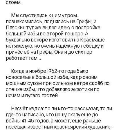
слоем.
Мы спустились к ним утром,
познакомились, поднялись на Грифы, и
Пляскин тут же выдал идею о постройке
большой избы во второй пещере. А
буквально вскоре изготовил на Красмаше
нетяжёлую, но очень надёжную лебёдку и
принёс её на Грифы. Она и до сих пор
работает там…
Когда в ноябре 1962-го года было
новоселье в большой избе, кедр своим
мощным суком при сильном ветре скрёб по
стенке избы, что добавляло экзотики по
ночам и пугало гостей.
Насчёт кедра: то ли кто-то рассказал, то ли
где-то написано, что нашу скалу ещё до
войны 41-45 годов, а может, ещё раньше
посещал известный красноярский художник-