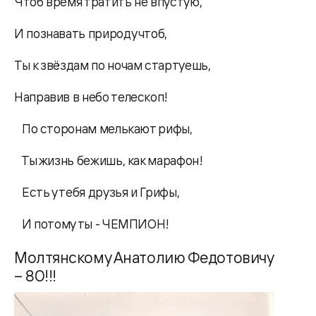
Чтоб время тратить не впустую,
И познавать природу чтоб,
Ты к звёздам по ночам стартуешь,
Направив в небо телескоп!
По сторонам мелькают рифы,
Ты жизнь бежишь, как марафон!
Есть у тебя друзья и Грифы,
И потому ты - ЧЕМПИОН!
Молтянскому Анатолию Федотовичу
– 80!!!