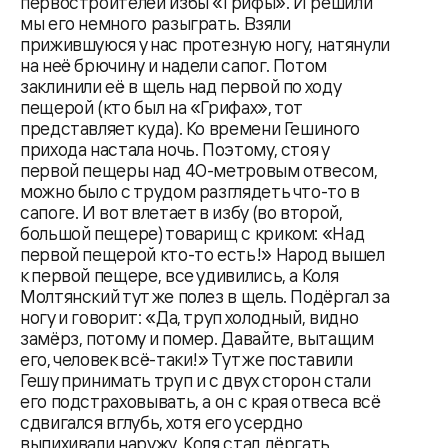
первостроителей избы «Грифы». И решили
мы его немного разыграть. Взяли
прижившуюся у нас протезную ногу, натянули
на неё брючину и надели сапог. Потом
заклинили её в щель над первой по ходу
пещерой (кто был на «Грифах», тот
представляет куда). Ко времени Гешиного
прихода настала ночь. Поэтому, стоя у
первой пещеры над 40-метровым отвесом,
можно было с трудом разглядеть что-то в
сапоге. И вот влетает в избу (во второй,
большой пещере) товарищ с криком: «Над
первой пещерой кто-то есть!» Народ вышел
к первой пещере, все удивились, а Коля
Молтянский тут же полез в щель. Подёргал за
ногу и говорит: «Да, труп холодный, видно
замёрз, потому и помер. Давайте, вытащим
его, человек всё-таки!» Тут же поставили
Гешу принимать труп и с двух сторон стали
его подстраховывать, а он с края отвеса всё
сдвигался вглубь, хотя его усердно
выпихивали наружу. Коля стал дёргать