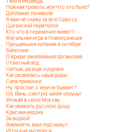
Таня и медведь
Ложная тревога, или Что это было?
Дипломат поневоле
Я вам не скажу за всю Одессу
Цыганский переполох
Кто-кто в теремочке живет?
Фатальная игра в Новокузнецке
Прощальное купание в октябре
Билетики
О вреде закаливания организма
Ответный ход
Наглые, да еще и дураки
Как резвились наши деды
Сила привычки
Ну, проспал, с кем не бывает?
Ой, Вань, смотри, какие клоуны!
Уезжай в свою Москву
Как уважить русскую душу
Красная икорка
За водкой
Внемлите, вам подскажут
Игра «на интерес»