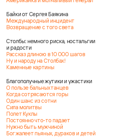
Американка и молчаливый генерал
Байки от Сергея Баякина
Международный инцидент
Возвращение с того света
Столбы: немного риска, ностальгии
и радости
Рассказ длиною в 10 000 шагов
Ну и народу на Столбах!
Каменные картины
Благополучные жутики и ужастики
О пользе бальных танцев
Когда сотрясаются горы
Один шанс из сотни
Сила молитвы
Полет Куклы
Постоянно что-то падает
Нужно быть мужчиной
Бог жалеет пьяных, дураков и детей