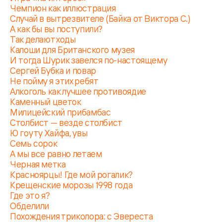
Чемпион как иллюстрация
Случай в вытрезвителе (Байка от Виктора С.)
А как бы вы поступили?
Так делают ходы
Калоши для Британского музея
И тогда Шурик завелся по-настоящему
Сергей Бубка и повар
Не пойму я этих ребят
Алкоголь как лучшее противоядие
Каменный цветок
Милицейский прибамбас
Столбист — везде столбист
Ю гоу ту Хайфа, увы
Семь сорок
А мы все равно летаем
Черная метка
Красноярцы! Где мой рогалик?
Крещенские морозы 1998 года
Где это я?
Обделили
Похождения триколора: с Эвереста