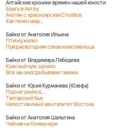
Алтайские хроники времен нашей юности
Брага в Актру
Акопян с красноярских Столбов
Как тесен мир...
Байки от Анатолия Ильина
Птичку жалко
Предновогодняя слеза комсомольца
Байки от Владимира Лебедева
Красный чум, однако
Все мы иногда бываем такими
Байки от Юрия Курмачева (Юзефа)
Поднатужился...
Талгарский бык
Непостижимый менталитет Востока
Байки от Анатолия Шалыгина
Чайная на Коммунаре