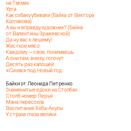
на Такмак
Урга
Как собаку убивали (Байка от Виктора
Колпакова)
А вы и вправду художник? (Байка
от Валентины Зражевской)
Да ну вас к лешему!
Жесткое мясо
Каждому — свое, понимаешь
А они там, внизу, гогочут
Десять раз калошей
«Cиняк» под Новый год
Байки от Леонида Петренко
Знаменитые едоки на Столбах
Столб номер Перья
Мана пересохла
Воспитание Боба-Акулы
У страха глаза велики