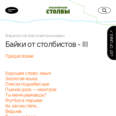
LIST OF LINKS ↗
Ферапонтов Анатолий Николаевич
Байки от столбистов - III
Предисловие
Хорошее слово: «мы»
Экология языка
Пляски поднебесные
Пьяное дело — нехитрое
Ты меня уважаешь?
Футбол в Нарыме
Ах, как мы пели...
Ведьма