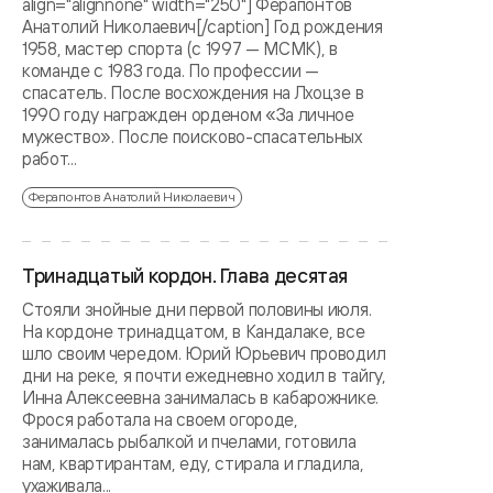
align="alignnone" width="250"] Ферапонтов
Анатолий Николаевич[/caption] Год рождения
1958, мастер спорта (c 1997 — МСМК), в
команде с 1983 года. По профессии —
спасатель. После восхождения на Лхоцзе в
1990 году награжден орденом «За личное
мужество». После поисково-спасательных
работ...
Ферапонтов Анатолий Николаевич
Тринадцатый кордон. Глава десятая
Стояли знойные дни первой половины июля.
На кордоне тринадцатом, в Кандалаке, все
шло своим чередом. Юрий Юрьевич проводил
дни на реке, я почти ежедневно ходил в тайгу,
Инна Алексеевна занималась в кабарожнике.
Фрося работала на своем огороде,
занималась рыбалкой и пчелами, готовила
нам, квартирантам, еду, стирала и гладила,
ухаживала...