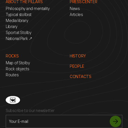
ABOUT THE PILLARS
PRESS CENTER
Philosophy and mentality
News
Typical stolbist
Articles
Media library
Library
Sport at Stolby
National Park ↗
ROCKS
HISTORY
Map of Stolby
PEOPLE
Rock objects
Routes
CONTACTS
Subscribe to our newsletter