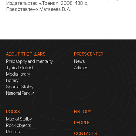
Издательство «Тренд», 2008. 480 с.
Представлено Матвеева В. А.
ABOUT THE PILLARS
PRESS CENTER
Philosophy and mentality
News
Typical stolbist
Articles
Media library
Library
Sport at Stolby
National Park ↗
ROCKS
HISTORY
Map of Stolby
PEOPLE
Rock objects
Routes
CONTACTS