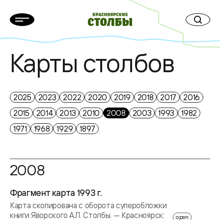
Карты столбов
2025
2023
2022
2020
2019
2018
2017
2016
2015
2014
2013
2010
2008
2003
1993
1982
1971
1968
1929
1897
2008
Фрагмент карта 1993 г.
Карта скопирована с оборота суперобложки
книги Яворского А.Л. Столбы. — Красноярск:
open