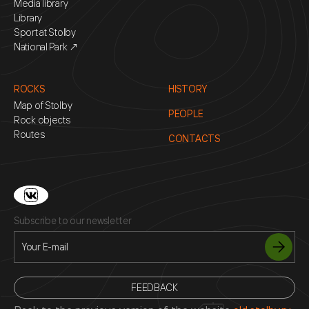
Media library
Library
Sport at Stolby
National Park ↗
ROCKS
HISTORY
Map of Stolby
PEOPLE
Rock objects
Routes
CONTACTS
Subscribe to our newsletter
FEEDBACK