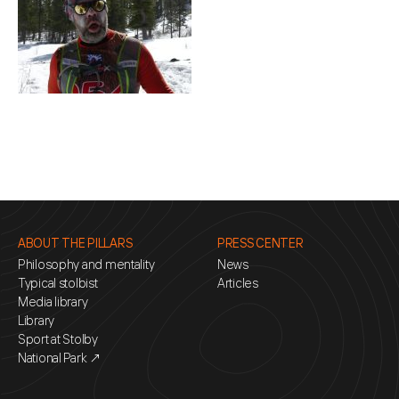
ABOUT THE PILLARS
PRESS CENTER
Philosophy and mentality
News
Typical stolbist
Articles
Media library
Library
Sport at Stolby
National Park ↗