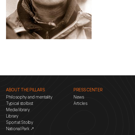
ABOUT THE PILLARS
PRESS CENTER
Philosophy and mentality
News
Typical stolbist
Articles
Media library
Library
Sport at Stolby
National Park ↗