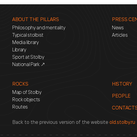
ABOUT THE PILLARS
PRESS CE
Philosophy and mentality
News
Typical stolbist
Articles
Media library
Library
Sport at Stolby
National Park ↗
ROCKS
HISTORY
Map of Stolby
PEOPLE
Rock objects
Routes
CONTACT
Back to the previous version of the website
old.stolby.ru