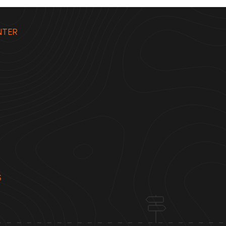
NTER
S