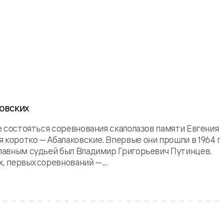
ковских
ле состояться соревнования скалолазов памяти Евгения
 коротко — Абалаковские. Впервые они прошли в 1964 
главным судьей был Владимир Григорьевич Путинцев.
, первых соревнований —...