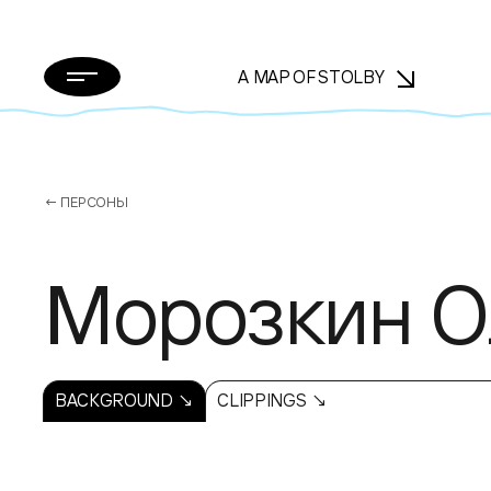
A MAP OF STOLBY
← ПЕРСОНЫ
Морозкин О
BACKGROUND ↘
CLIPPINGS ↘