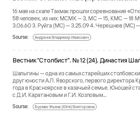
16 мая на скале Такмак прошли соревнования «Отк
58 человек, из них: МСМК — 3, МС — 15, КМС — 18 
3.06.60 3. Руйга (МС) — 3.25.09 4. Черешнев (МС) — 
Sourse:
Андреев Владимир Иванович
Вестник "Столбист". № 12 (24). Династия Ша
Шалыгины — одна из самых старейших столбовски
друг юности А.Л. Яворского, первого директора 
года в Красноярске в казачьей семье. Юношей ст
с Д.И. Каратановым и Г.И. Козловым...
Sourse:
Бурмак Ульяна (Юля) Викторовна