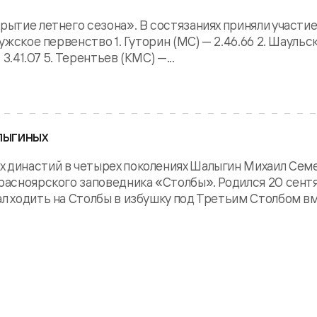
рытие летнего сезона». В состязаниях приняли участи
Мужское первенство 1. Гуторин (МС) — 2.46.66 2. Шаульс
3.41.07 5. Терентьев (КМС) —...
лыгиных
х династий в четырех поколениях Шалыгин Михаил Сем
Красноярского заповедника «Столбы». Родился 20 сентя
ал ходить на Столбы в избушку под Третьим Столбом в