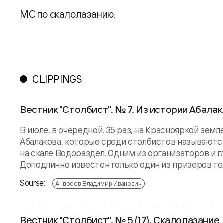
МС по скалолазанию.
CLIPPINGS
Вестник "Столбист". № 7. Из истории Абала
В июле, в очередной, 35 раз, на Краснояркой зем
Абалакова, которые среди столбистов называются
на скале Водораздел. Одним из организаторов и 
Доподлинно известен только один из призеров тех
Sourse:
Андреев Владимир Иванович
Вестник "Столбист". № 5 (17). Скалолазание