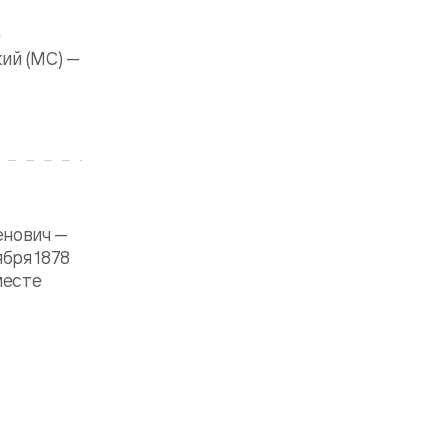
е
кий (МС) —
енович —
бря 1878
месте