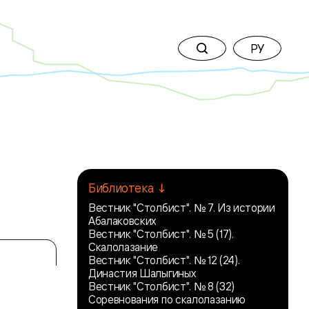
РУ
Библиотека ↓
Вестник "Столбист". № 7. Из истории
Абалаковских
Вестник "Столбист". № 5 (17).
Скалолазание
Вестник "Столбист". № 12 (24).
Династия Шалыгиных
Вестник "Столбист". № 8 (32)
Соревнования по скалолазанию