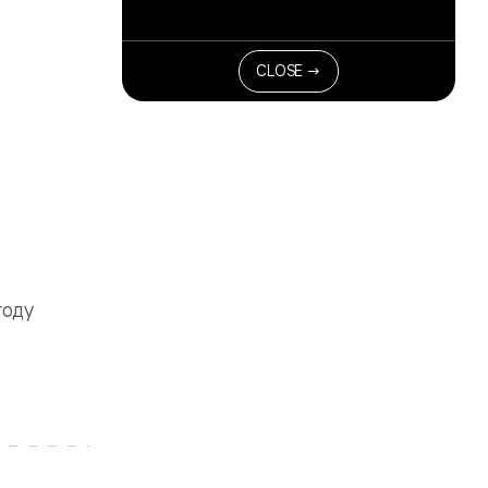
CLOSE →
году