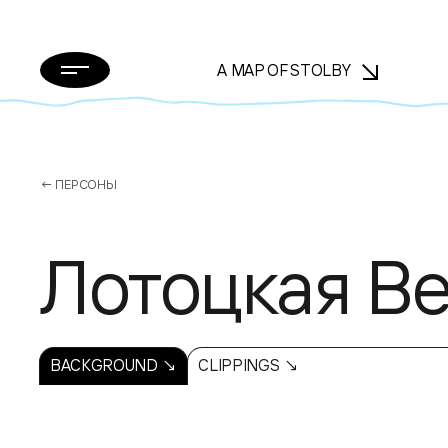
A MAP OF STOLBY
← ПЕРСОНЫ
Лотоцкая Ве
BACKGROUND ↘
CLIPPINGS ↘