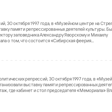
й, 30 октября 1997 года, в «Музейном центре на Стре
вку памяти репрессированных деятелей культуры. Бы
ектору заповедника Александру Яворскому и Михаилу
ла о том, что состоится «Сибирская феерия...
олитических репрессий, 30 октября 1997 года, в «Музе
ганизовали выставку памяти репрессированных деяте
 этаж, где кабинет и стол председателя «Мемориала» В