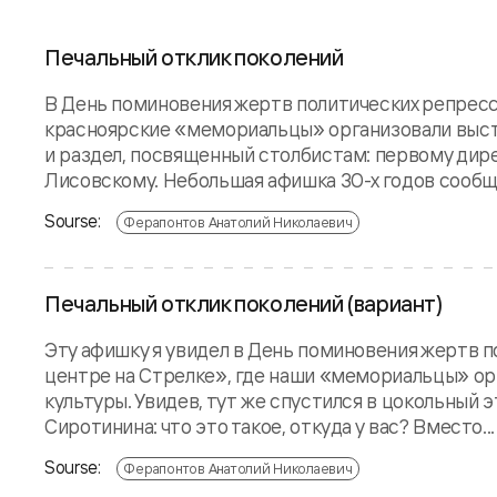
Печальный отклик поколений
В День поминовения жертв политических репресси
красноярские «мемориальцы» организовали выста
и раздел, посвященный столбистам: первому дир
Лисовскому. Небольшая афишка 30-х годов сообща
Sourse:
Ферапонтов Анатолий Николаевич
Печальный отклик поколений (вариант)
Эту афишку я увидел в День поминовения жертв п
центре на Стрелке», где наши «мемориальцы» ор
культуры. Увидев, тут же спустился в цокольный
Сиротинина: что это такое, откуда у вас? Вместо...
Sourse:
Ферапонтов Анатолий Николаевич