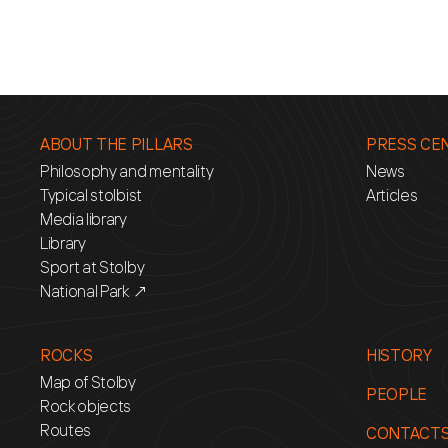
ABOUT THE PILLARS
PRESS CE
Philosophy and mentality
News
Typical stolbist
Articles
Media library
Library
Sport at Stolby
National Park ↗
ROCKS
HISTORY
Map of Stolby
PEOPLE
Rock objects
Routes
CONTACT