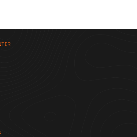
NTER
S