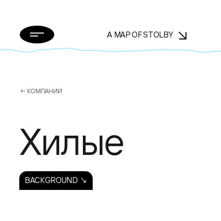
A MAP OF STOLBY
← КОМПАНИИ
Хилые
BACKGROUND ↘