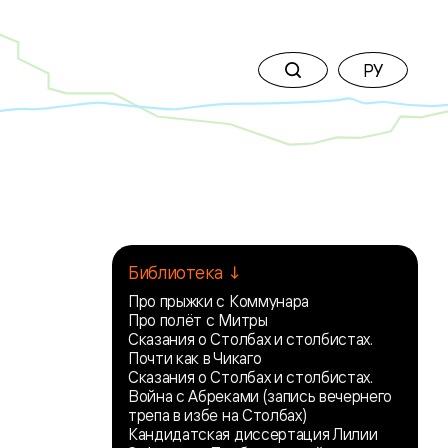
РУ
Библиотека ↓
Про прыжки с Коммунара
Про полёт с Митры
Сказания о Столбах и столбистах.
Почти как в Чикаго
Сказания о Столбах и столбистах.
Война с Абреками (запись вечернего
трепа в избе на Столбах)
Кандидатская диссертация Лилии