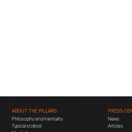
ABOUT THE PILLARS
PRESS CE
Philosophy and mentality
News
Typical stolbist
Articles