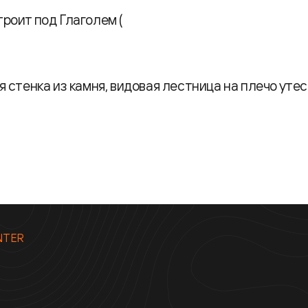
троит под Глаголем (
ая стенка из камня, видовая лестница на плечо утес
NTER