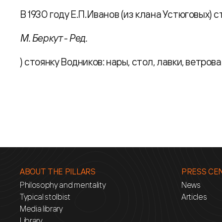
В 1930 году Е.П.Иванов (из клана Устюговых) с
М. Беркут - Ред.
) стоянку Водников: нары, стол, лавки, ветров
ABOUT THE PILLARS
PRESS CE
Philosophy and mentality
News
Typical stolbist
Articles
Media library
Library