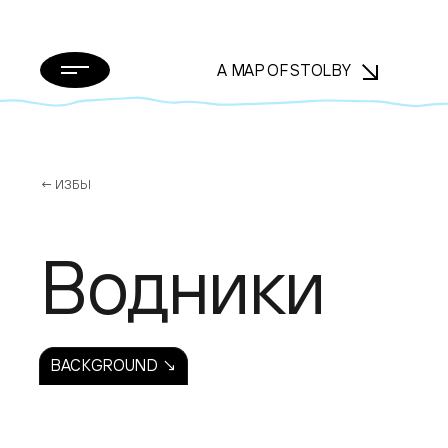
A MAP OF STOLBY
← ИЗБЫ
Водники
BACKGROUND ↘