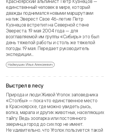
Красноярский альпинист Петр Кузнецов —
единственный человек в мире, который
дважды поднимался новыми маршрутами
на пик Эверест Свое 46-летие Петр
Кузнецов встретил на Северной стене
Эвереста. 19 мая 2004 года — для
возглавляемой им группы «Сибирь» это был
день тяжелой работы и столь же тяжелой
погоды. 19 мая. Передает руководитель
экспедиции...
Наймушин Илья Алексеевич
Выстрел в лесу
Природа и люди Живой Уголок заповедника
«Столбы» — пока что единственное место
в Красноярске, где можно увидеть рысь,
волка, марала и других животных, населяющих
тайгу. Ведь зоопарка или постоянного
зверинца город до сих пор не имеет.
Не удивительно, что Уголок пользуется такой