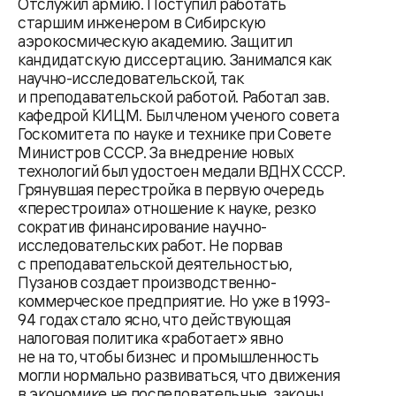
Отслужил армию. Поступил работать
старшим инженером в Сибирскую
аэрокосмическую академию. Защитил
кандидатскую диссертацию. Занимался как
научно-исследовательской, так
и преподавательской работой. Работал зав.
кафедрой КИЦМ. Был членом ученого совета
Госкомитета по науке и технике при Совете
Министров СССР. За внедрение новых
технологий был удостоен медали ВДНХ СССР.
Грянувшая перестройка в первую очередь
«перестроила» отношение к науке, резко
сократив финансирование научно-
исследовательских работ. Не порвав
с преподавательской деятельностью,
Пузанов создает производственно-
коммерческое предприятие. Но уже в 1993-
94 годах стало ясно, что действующая
налоговая политика «работает» явно
не на то, чтобы бизнес и промышленность
могли нормально развиваться, что движения
в экономике не последовательные, законы