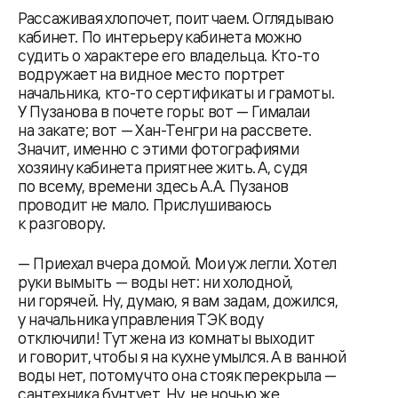
Рассаживая хлопочет, поит чаем. Оглядываю
кабинет. По интерьеру кабинета можно
судить о характере его владельца. Кто-то
водружает на видное место портрет
начальника, кто-то сертификаты и грамоты.
У Пузанова в почете горы: вот — Гималаи
на закате; вот — Хан-Тенгри на рассвете.
Значит, именно с этими фотографиями
хозяину кабинета приятнее жить. А, судя
по всему, времени здесь А.А. Пузанов
проводит не мало. Прислушиваюсь
к разговору.
— Приехал вчера домой. Мои уж легли. Хотел
руки вымыть — воды нет: ни холодной,
ни горячей. Ну, думаю, я вам задам, дожился,
у начальника управления ТЭК воду
отключили! Тут жена из комнаты выходит
и говорит, чтобы я на кухне умылся. А в ванной
воды нет, потому что она стояк перекрыла —
сантехника бунтует. Ну, не ночью же