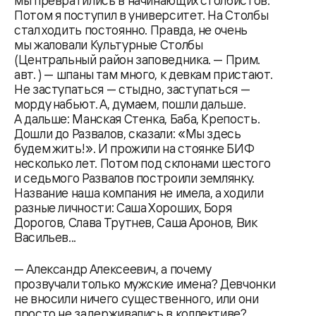
мы превратились в начинающих столбистов.
Потом я поступил в университет. На Столбы
стал ходить постоянно. Правда, не очень
мы жаловали Культурные Столбы
(Центральный район заповедника. — Прим.
авт. ) — шпаны там много, к девкам пристают.
Не заступаться — стыдно, заступаться —
морду набьют. А, думаем, пошли дальше.
А дальше: Манская Стенка, Баба, Крепость.
Дошли до Развалов, сказали: «Мы здесь
будем жить!». И прожили на стоянке БИФ
несколько лет. Потом под склонами шестого
и седьмого Развалов построили землянку.
Название наша компания не имела, а ходили
разные личности: Саша Хороших, Боря
Дорогов, Слава Трутнев, Саша Аронов, Вик
Васильев...
— Александр Алексеевич, а почему
прозвучали только мужские имена? Девчонки
не вносили ничего существенного, или они
просто не задерживались в коллективе?