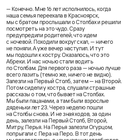
— Конечно. Мне 16 лет исполнилось, когда
наша семья переехала в Красноярск,
мы с братом прослышали о Столбах и решили
посмотреть на это чудо. Сразу
предупредили родителей, что идем
с ночевой. Походили вокруг скал, — ничего
не поняли. А уже вечер наступил. И тут
мы подошли к костру. Оказалось, что это
Абреки. И нас ночью стали водить
по Столбам. Для первого раза — ночью лучше
всего лазить (темно же, ничего не видно).
Залезли на Первый Столб, затем — на Второй.
Потом сидели у костра, слушали страшные
рассказы о том, что бывает на Столбах.
Мы были пацанами, а там были взрослые
дяденьки лет 23. Через неделю пошли
на Столбы снова. И не зная ходов, за один
день, залезли на Первый Столб, Второй,
Митру, Перья. На Перья залезли Огурцом,
попрыгали с Пера на Перо. В тот день