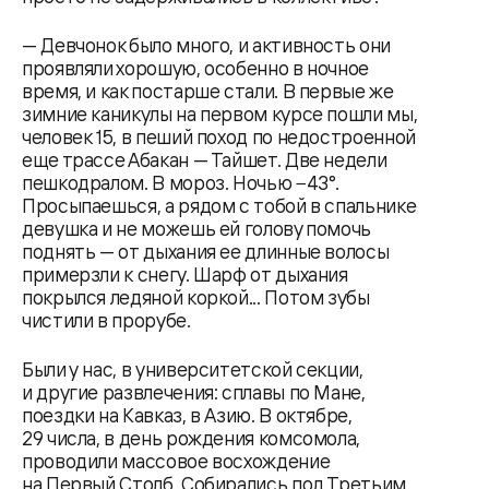
— Девчонок было много, и активность они
проявляли хорошую, особенно в ночное
время, и как постарше стали. В первые же
зимние каникулы на первом курсе пошли мы,
человек 15, в пеший поход по недостроенной
еще трассе Абакан — Тайшет. Две недели
пешкодралом. В мороз. Ночью −43°.
Просыпаешься, а рядом с тобой в спальнике
девушка и не можешь ей голову помочь
поднять — от дыхания ее длинные волосы
примерзли к снегу. Шарф от дыхания
покрылся ледяной коркой... Потом зубы
чистили в прорубе.
Были у нас, в университетской секции,
и другие развлечения: сплавы по Мане,
поездки на Кавказ, в Азию. В октябре,
29 числа, в день рождения комсомола,
проводили массовое восхождение
на Первый Столб. Собирались под Третьим