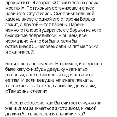
прекратить. Я заорал: «Стойте все на своих
местах!». Потихоньку организовали спуск
новичков. Спустились. Смотрим: большой
камень внизу, с одной его стороны Борька
лежит, с другой — тот парень. Парень
немного головой ударился, а у Борьки на ноге
сухожилие повредилось. В общем, все
нормально. А что бы было, если бы
оставшиеся 50 человек сели на пятые точки
и скатились?!
Были еще развлечения. Например, интересно
было какую-нибудь девушку «загнать»
на новый, еще не чищеный ход и оставить
ее там. И если девушка начинала плакать,
то в ее честь этот ход называли, допустим,
«Тамарины слезки».
— А если серьезно, как Вы считаете, нужно ли
женщинам заниматься экстримом, и какой
должна быть идеальная альпинистка?