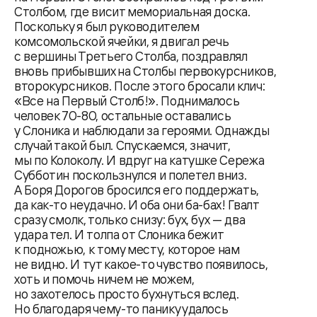
Столбом, где висит мемориальная доска.
Поскольку я был руководителем
комсомольской ячейки, я двигал речь
с вершины Третьего Столба, поздравлял
вновь прибывших на Столбы первокурсников,
второкурсников. После этого бросали клич:
«Все на Первый Столб!». Поднималось
человек 70-80, остальные оставались
у Слоника и наблюдали за героями. Однажды
случай такой был. Спускаемся, значит,
мы по Колоколу. И вдруг на катушке Сережа
Субботин поскользнулся и полетел вниз.
А Боря Дорогов бросился его поддержать,
да как-то неудачно. И оба они ба-бах! Гвалт
сразу смолк, только снизу: бух, бух — два
удара тел. И толпа от Слоника бежит
к подножью, к тому месту, которое нам
не видно. И тут какое-то чувство появилось,
хоть и помочь ничем не можем,
но захотелось просто бухнуться вслед.
Но благодаря чему-то панику удалось