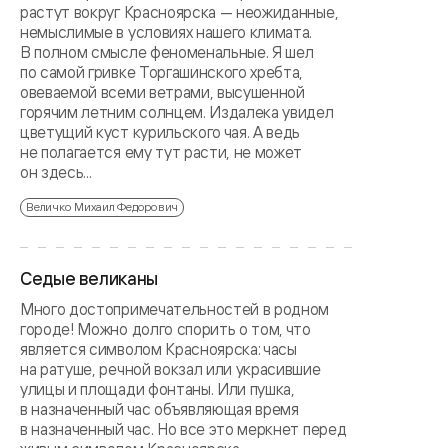
растут вокруг Красноярска — неожиданные,
немыслимые в условиях нашего климата.
В полном смысле феноменальные. Я шел
по самой гривке Торгашинского хребта,
овеваемой всеми ветрами, высушенной
горячим летним солнцем. Издалека увидел
цветущий куст курильского чая. А ведь
не полагается ему тут расти, не может
он здесь...
Величко Михаил Федорович
Седые великаны
Много достопримечательностей в родном
городе! Можно долго спорить о том, что
является символом Красноярска: часы
на ратуше, речной вокзал или украсившие
улицы и площади фонтаны. Или пушка,
в назначенный час объявляющая время
в назначенный час. Но все это меркнет перед