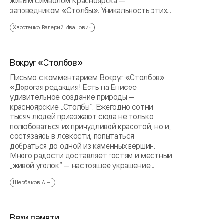
живым символом Красноярска —
заповедником «Столбы». Уникальность этих...
Хвостенко Валерий Иванович
Вокруг «Столбов»
Письмо с комментарием Вокруг «Столбов»
«Дорогая редакция! Есть на Енисее
удивительное создание природы —
красноярские „Столбы“. Ежегодно сотни
тысяч людей приезжают сюда не только
полюбоваться их причудливой красотой, но и,
состязаясь в ловкости, попытаться
добраться до одной из каменных вершин.
Много радости доставляет гостям и местный
„живой уголок“ — настоящее украшение...
Щербаков А.Н.
Вехи памяти