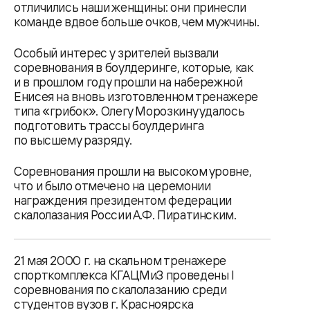
отличились наши женщины: они принесли
команде вдвое больше очков, чем мужчины.
Особый интерес у зрителей вызвали
соревнования в боулдеринге, которые, как
и в прошлом году прошли на набережной
Енисея на вновь изготовленном тренажере
типа «грибок». Олегу Морозкину удалось
подготовить трассы боулдеринга
по высшему разряду.
Соревнования прошли на высоком уровне,
что и было отмечено на церемонии
награждения президентом федерации
скалолазания России А.Ф. Пиратинским.
21 мая 2000 г. на скальном тренажере
спорткомплекса КГАЦМиЗ проведены I
соревнования по скалолазанию среди
студентов вузов г. Красноярска