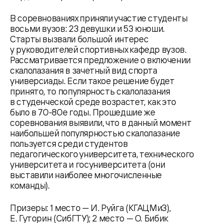
В соревнованиях приняли участие студенты
восьми вузов: 23 девушки и 53 юноши.
Старты вызвали большой интерес
у руководителей спортивных кафедр вузов.
Рассматривается предложение о включении
скалолазания в зачетный вид спорта
универсиады. Если такое решение будет
принято, то популярность скалолазания
в студенческой среде возрастет, как это
было в 70-80е годы. Прошедшие же
соревнования выявили, что в данный момент
наибольшей популярностью скалолазание
пользуется среди студентов
педагогического университета, технического
университета и госуниверситета (они
выставили наиболее многочисленные
команды).
Призеры: 1 место — И. Руйга (КГАЦМиЗ),
Е. Гуторин (СибГТУ); 2 место — О. Бибик