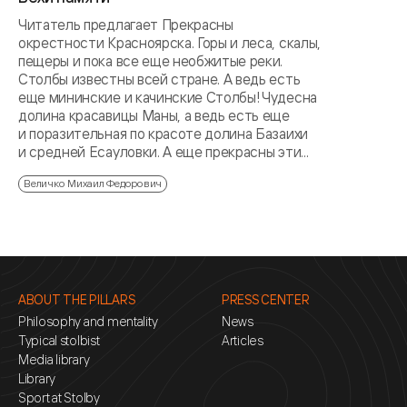
Читатель предлагает Прекрасны
окрестности Красноярска. Горы и леса, скалы,
пещеры и пока все еще необжитые реки.
Столбы известны всей стране. А ведь есть
еще мининские и качинские Столбы! Чудесна
долина красавицы Маны, а ведь есть еще
и поразительная по красоте долина Базаихи
и средней Есауловки. А еще прекрасны эти...
Величко Михаил Федорович
ABOUT THE PILLARS
PRESS CENTER
Philosophy and mentality
News
Typical stolbist
Articles
Media library
Library
Sport at Stolby